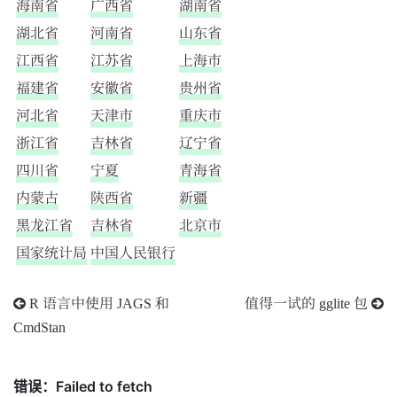
海南省
广西省
湖南省
湖北省
河南省
山东省
江西省
江苏省
上海市
福建省
安徽省
贵州省
河北省
天津市
重庆市
浙江省
吉林省
辽宁省
四川省
宁夏
青海省
内蒙古
陕西省
新疆
黑龙江省
吉林省
北京市
国家统计局
中国人民银行
R 语言中使用 JAGS 和
值得一试的 gglite 包
CmdStan