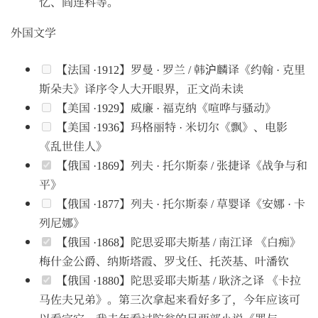
忆、阎连科等。
外国文学
【法国 ·1912】罗曼 · 罗兰 / 韩沪麟译《约翰 · 克里
斯朵夫》译序令人大开眼界，正文尚未读
【美国 ·1929】威廉 · 福克纳《喧哗与骚动》
【美国 ·1936】玛格丽特 · 米切尔《飘》、电影
《乱世佳人》
【俄国 ·1869】列夫 · 托尔斯泰 / 张捷译《战争与和
平》
【俄国 ·1877】列夫 · 托尔斯泰 / 草婴译《安娜 · 卡
列尼娜》
【俄国 ·1868】陀思妥耶夫斯基 / 南江译 《白痴》
梅什金公爵、纳斯塔霞、罗戈任、托茨基、叶潘钦
【俄国 ·1880】陀思妥耶夫斯基 / 耿济之译 《卡拉
马佐夫兄弟》。第三次拿起来看好多了，今年应该可