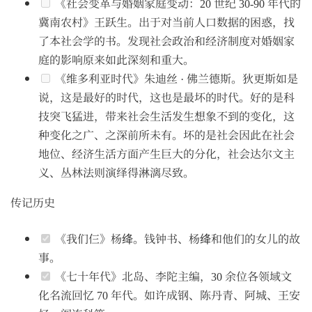
《社会变革与婚姻家庭变动：20 世纪 30-90 年代的
冀南农村》王跃生。出于对当前人口数据的困惑，找
了本社会学的书。发现社会政治和经济制度对婚姻家
庭的影响原来如此深刻和重大。
《维多利亚时代》朱迪丝 · 佛兰德斯。狄更斯如是
说，这是最好的时代，这也是最坏的时代。好的是科
技突飞猛进，带来社会生活发生想象不到的变化，这
种变化之广、之深前所未有。坏的是社会因此在社会
地位、经济生活方面产生巨大的分化，社会达尔文主
义、丛林法则演绎得淋漓尽致。
传记历史
《我们仨》杨绛。钱钟书、杨绛和他们的女儿的故
事。
《七十年代》北岛、李陀主编，30 余位各领域文
化名流回忆 70 年代。如许成钢、陈丹青、阿城、王安