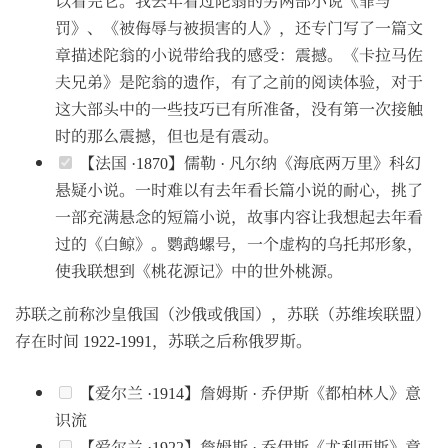
以看完它。我去年看过陀翁的另两部小说《罪与
罚》、《被侮辱与被损害的人》，还专门写了一篇文
章描述陀翁的小说带给我的感受：震撼。《卡拉马佐
夫兄弟》是陀翁的遗作，有了之前的阅读体验，对于
这大部头中的一些技巧已有所准备，没有第一次接触
时的那么震撼，但也是有震动。
【法国 ·1870】儒勒 · 凡尔纳《海底两万里》科幻
悬疑小说。一时难以有去年看长篇小说的耐心，挑了
一部充满悬念的短篇小说，故事内容让我想起去年看
过的《白鲸》。鹦鹉螺号，一个虚构的乌托邦形象，
使我联想到《桃花源记》中的世外桃源。
苏联之前称沙皇俄国（沙俄或俄国），苏联（苏维埃联盟）
存在时间 1922-1991，苏联之后称俄罗斯。
【爱尔兰 ·1914】詹姆斯 · 乔伊斯《都柏林人》意
识流
【爱尔兰 ·1922】詹姆斯 · 乔伊斯《尤利西斯》意