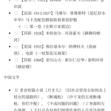
识流
【法国 ·1913-1927】马赛尔 · 普鲁斯特《追忆似水
年华》马卡龙配色精装版看着很舒服
第一卷《在斯万家那边》
【苏联 ·1928】米哈依尔 · 肖洛霍夫《静静的顿
河》
【美国 ·1955】弗拉基米尔 · 纳博科夫《洛丽
塔》、电影《一枝梨花压海棠》
【苏联 ·1968】亚历山大 · 索尔仁尼琴 / 姜明河译
《癌症楼》
中国文学
老舍短篇小说《月牙儿》（旧社会里母女如何走上
妓女的道路的）、《断魂枪》（沙子龙的五虎断魂
枪，你们不配）、《不成问题的问题》（丁务源的左
右逢源、上下打点告诉我们圆滑处事的人总是活到最