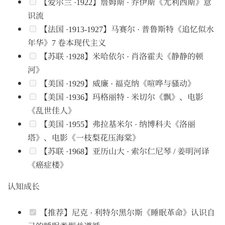
【爱尔兰 ·1922】詹姆斯 · 乔伊斯《尤利西斯》意
识流
【法国 ·1913-1927】马赛尔 · 普鲁斯特《追忆似水
年华》7 卷本现代主义
【苏联 ·1928】米哈依尔 · 肖洛霍夫《静静的顿
河》
【美国 ·1929】威廉 · 福克纳《喧哗与骚动》
【美国 ·1936】玛格丽特 · 米切尔《飘》、电影
《乱世佳人》
【美国 ·1955】弗拉基米尔 · 纳博科夫《洛丽
塔》、电影《一枝梨花压海棠》
【苏联 ·1968】亚历山大 · 索尔仁尼琴 / 姜明河译
《癌症楼》
认知成长
【推荐】尼克 · 利特尔黑尔斯《睡眠革命》认识自