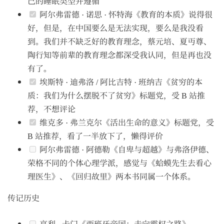
己的睡眠类型并遵循
阿尔弗雷德 · 诺思 · 怀特海《教育的本质》说得很
好，但是，在中国要么是无法实现，要么是我没看
到。我们并不缺乏好的教育理念，蔡元培、夏丏尊、
陶行知等前辈的教育理念都深受我认同，但是再也没
有了。
埃斯特 · 迪弗洛 / 阿比吉特 · 班纳吉《贫穷的本
质：我们为什么摆脱不了贫穷》标题党，受 B 站推
荐，不想评论
维克多 · 弗兰克尔《活出生命的意义》标题党，受
B 站推荐，看了一半放下了，懒得评价
阿尔弗雷德 · 阿德勒《自卑与超越》与弗洛伊德、
荣格不同的个体心理学派，感觉与《蛤蟆先生去看心
理医生》、《回归故里》两本书同属一个体系。
传记历史
亨利 · 卡门《西班牙帝国：走向霸权之路》