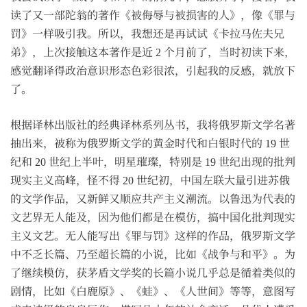
读了又一部陀翁的著作《被侮辱与被损害的人》，像《罪与
罚》一样吸引我。所以，我想还是再试试《卡拉马佐夫兄
弟》，上次接触这本著作是近 2 个月前了，当时初读下来，
感觉翻译得政治意识形态色彩很浓，引起我的反感，就放下
了。
根据译林出版社的经典译林系列丛书，我将俄罗斯文学名著
抽出来，被称为俄罗斯文学的黄金时代和白银时代的 19 世
纪和 20 世纪上半叶，明星璀璨，特别是 19 世纪出现的批判
现实主义高峰，怪不得 20 世纪初，中国左联大量引进苏俄
的文学作品，又新鲜又顺应共产主义潮流。以鲁迅为代表的
文艺界无人能及，因为他们都是在模仿，搞中国化批判现实
主义文艺。无人能写出《罪与罚》这样的作品，俄罗斯文学
中不乏长篇、乃至超长篇的小说，比如《战争与和平》。为
了继续模仿，获茅盾文学奖的长篇小说几乎总是循着类似的
剧情，比如《白鹿原》、《蛙》、《人世间》等等，意图写