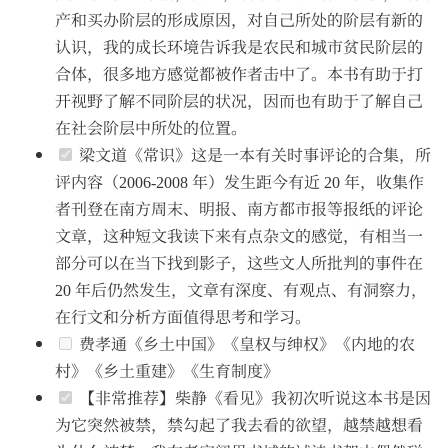
产和买办阶层的形成原因，对自己所处的阶层有新的
认识，我的成长环境告诉我是农民和城市贫民阶层的
合体，很多地方感觉都被作者击中了。本书有助于打
开视野了解不同阶层的状况，因而也有助于了解自己
在社会阶层中所处的位置。
梁文道《常识》这是一本有关时事评论的合集，所
评内容（2006-2008 年）发生距今有近 20 年，收集作
者刊登在南方周末、明报、南方都市报等报纸的评论
文章，这种短文我读下来有点杂文的感觉，有相当一
部分可以在当下找到影子，这些文人所批判的事件在
20 年后仍然发生，文章有深度、有观点、有洞察力，
在行文和分析方面值得思考和学习。
费孝通《乡土中国》《皇权与绅权》《内地的农
村》《乡土重建》《生育制度》
【非常推荐】柴静《看见》我初次听说这本书是因
为它突然被禁，禁勾起了我去看的欲望，越禁越想看