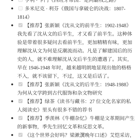
多米尼克 · 利芬《俄国与拿破仑的决战：1807-
1814》
【推荐】张新颖《沈从文的前半生：1902-1948》
我先看了沈从文的后半生，才又看了前半生。这种体
验是带着很多疑问去看前半生，更加精精有味，更加
理解沈从文为何是反潮流而动。凡是了解建国后的历
史的人，就不难理解沈从文后半生的遭遇了。其实，
早在 1946-1948 年时，越来越明朗地显现出他的格格
不入，就不该留下，不过，这又是后话了。
【推荐】张新颖《沈从文的后半生：1948-1988》
为何从文学跨到古代服饰和杂文物研究
【推荐】绿茶《读书与藏书：27 位文化名家的私
人阅读史》里头有很多不错的荐书
【推荐】季羡林《牛棚杂忆》牛棚是文革期间产生
的新事物，季先生回忆文革和反思文革。
《这个世界会好吗？梁漱溟晚年口述》艾恺采访，