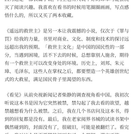
灭了阅读兴趣。我喜欢在看书的时候用笔圈圈画画，写点感
悟什么的，所以又买了两本收藏。
《遥远的救世主》是另一本让我震撼的小说，仅次于《罪与
罚》给我的力量，书里对商业、文化、制度和技术的探讨远
远超出我的预期。「救世主文化」是中国的国民性的一部
分，当遇到困境，活不下去的时候，总想靠别人施舍，期待
有一个救世主可以改变身处的环境。历史上，刘邦、朱元
璋、毛泽东，这些人在掌权之后，都要塑造一个英雄创世纪
式的大救星，满足国民骨子里渴望的东西。
《看见》从前央视新闻记者柴静的调查视角看中国。我初次
听说这本书是因为它突然被禁，禁勾起了我去看的欲望，越
禁越想看为什么被禁。之后，我在几个书店问及这本书，得
到的回复都是没有。最后，我在老家阅界书城的试读书架中
偶然碰到的，封面没有了，很破旧，可能是被翻烂了。看完