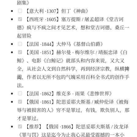
剧集》
【意大利 ·1307】但丁《神曲》
【西班牙 ·1605】塞万提斯 / 屠孟超译《堂吉诃
德》疯与不疯之间才见艺术，想和堂吉诃德、桑丘一
起冒险
【法国 ·1844】大仲马《基督山伯爵》
【美国 ·1851】赫尔曼 · 梅尔维尔 / 靖振忠译《白
鲸》、电影《白鲸记》就部头和内容来说，又大又
全，从社会人文到自然科学，再到经济宗教，纵横捭
阖，作者以无所不包的气魄采用百科全书式的创作手
法。
【法国 ·1862】维克多 · 雨果《悲惨世界》
【俄国 ·1861】陀思妥耶夫斯基 / 臧仲伦译《被侮
辱与被损害的人》穷不是罪过，有钱，欺负别人，那
才是罪过。
【推荐】【俄国 ·1866】陀思妥耶夫斯基 / 汝龙译
《罪与罚》这是迄今为止我心灵最受震撼的一本小