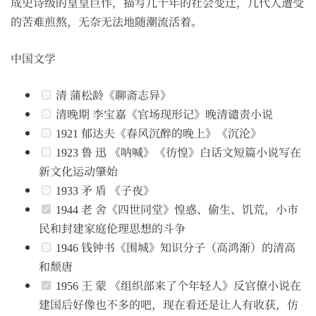
成史诗级的皇皇巨作，描写几十年的社会变迁，几代人遭受
的苦难煎熬，无奈无法地随潮流活着。
中国文学
清 蒲松龄《聊斋志异》
清晚期 李宝嘉《官场现形记》晚清谴责小说
1921 郁达夫《春风沉醉的晚上》《沉沦》
1923 鲁 迅 《呐喊》《彷惶》白话文短篇小说写在
新文化运动肇始
1933 矛 盾 《子夜》
1944 老 舍《四世同堂》惶惑、偷生、饥荒，小市
民和封建家庭伦理思想的斗争
1946 钱钟书《围城》知识分子（高鸿渐）的清高
和颓唐
1956 王 蒙 《组织部来了个年轻人》反官僚小说在
建国后好像也不多的吧，现在看还是让人有收获，仿