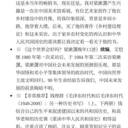
这是本当年的畅销书，现在还是。我对梁漱溟产生兴
趣是一次在中国美术馆看展，有位艺术家创作了他在
乡村建设中的肖像，给我印象很深，背景是乡间小
路，他穿着大襟。后来，买了他的著作《乡村建设理
论》和这本采访。出于家乡农村变化的再认识和中华
人民共国国史的重读都让我决定看一看关于他的书。
《这个世界会好吗？梁漱溟晚年口述》
续编
，艾恺
继 1980 年第一次采访后，于 1984 年第二次采访梁漱
溟。梁漱溟对中国社会未来发展的预测很乐观，那是
华国锋和邓小平等集体领导的政治时代，中国向世界
主流文明回归。90 年生命经验告诉我们，中国未来发
展的前景晦暗不明。
【非常推荐】钱理群《毛泽东时代和后毛泽东时代
（1949-2009）：另一种历史书写》（上、下两册）钱
结合自己的生平来叙述建国以来的共和国历史，和高
华老师的历史课《重读中华人民共和国史》相得益
彰。还重点讲了林昭、沈从文、顾准等知识分子的命