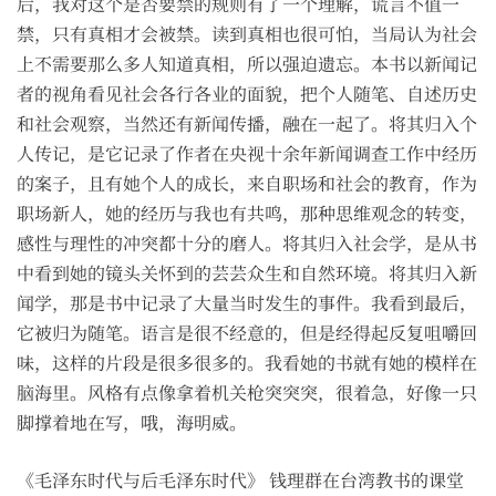
后，我对这个是否要禁的规则有了一个理解，谎言不值一
禁，只有真相才会被禁。读到真相也很可怕，当局认为社会
上不需要那么多人知道真相，所以强迫遗忘。本书以新闻记
者的视角看见社会各行各业的面貌，把个人随笔、自述历史
和社会观察，当然还有新闻传播，融在一起了。将其归入个
人传记，是它记录了作者在央视十余年新闻调查工作中经历
的案子，且有她个人的成长，来自职场和社会的教育，作为
职场新人，她的经历与我也有共鸣，那种思维观念的转变，
感性与理性的冲突都十分的磨人。将其归入社会学，是从书
中看到她的镜头关怀到的芸芸众生和自然环境。将其归入新
闻学，那是书中记录了大量当时发生的事件。我看到最后，
它被归为随笔。语言是很不经意的，但是经得起反复咀嚼回
味，这样的片段是很多很多的。我看她的书就有她的模样在
脑海里。风格有点像拿着机关枪突突突，很着急，好像一只
脚撑着地在写，哦，海明威。
《毛泽东时代与后毛泽东时代》 钱理群在台湾教书的课堂