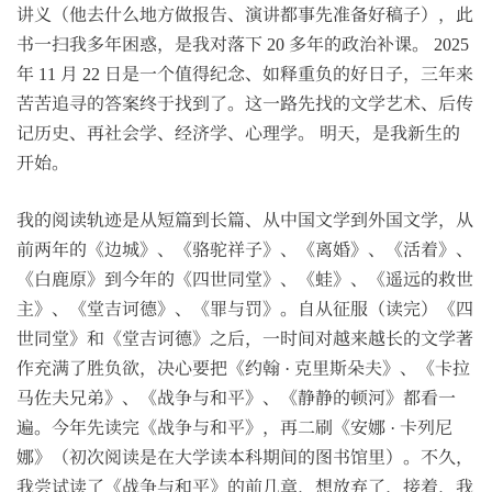
讲义（他去什么地方做报告、演讲都事先准备好稿子），此
书一扫我多年困惑，是我对落下 20 多年的政治补课。 2025
年 11 月 22 日是一个值得纪念、如释重负的好日子，三年来
苦苦追寻的答案终于找到了。这一路先找的文学艺术、后传
记历史、再社会学、经济学、心理学。 明天，是我新生的
开始。
我的阅读轨迹是从短篇到长篇、从中国文学到外国文学，从
前两年的《边城》、《骆驼祥子》、《离婚》、《活着》、
《白鹿原》到今年的《四世同堂》、《蛙》、《遥远的救世
主》、《堂吉诃德》、《罪与罚》。自从征服（读完）《四
世同堂》和《堂吉诃德》之后，一时间对越来越长的文学著
作充满了胜负欲，决心要把《约翰 · 克里斯朵夫》、《卡拉
马佐夫兄弟》、《战争与和平》、《静静的顿河》都看一
遍。今年先读完《战争与和平》，再二刷《安娜 · 卡列尼
娜》（初次阅读是在大学读本科期间的图书馆里）。不久，
我尝试读了《战争与和平》的前几章，想放弃了，接着，我