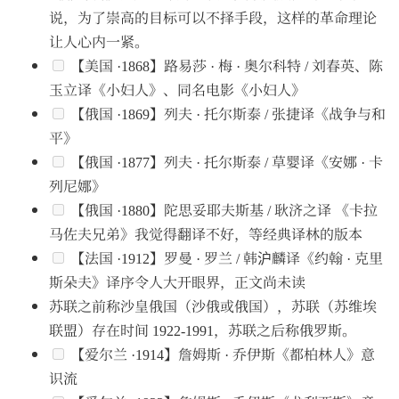
说，为了崇高的目标可以不择手段，这样的革命理论
让人心内一紧。
【美国 ·1868】路易莎 · 梅 · 奥尔科特 / 刘春英、陈
玉立译《小妇人》、同名电影《小妇人》
【俄国 ·1869】列夫 · 托尔斯泰 / 张捷译《战争与和
平》
【俄国 ·1877】列夫 · 托尔斯泰 / 草婴译《安娜 · 卡
列尼娜》
【俄国 ·1880】陀思妥耶夫斯基 / 耿济之译 《卡拉
马佐夫兄弟》我觉得翻译不好，等经典译林的版本
【法国 ·1912】罗曼 · 罗兰 / 韩沪麟译《约翰 · 克里
斯朵夫》译序令人大开眼界，正文尚未读
苏联之前称沙皇俄国（沙俄或俄国），苏联（苏维埃
联盟）存在时间 1922-1991，苏联之后称俄罗斯。
【爱尔兰 ·1914】詹姆斯 · 乔伊斯《都柏林人》意
识流