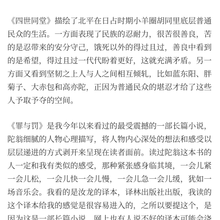
《四世同堂》描绘了北平在日占时期小羊圈胡同里底层普通
民众的生活。一方面表现了民族的忍耐力，很苦很善良，苦
的是忍带来的安分守己，饿死以外的得过且过，善良中看到
的是希望，得过且过一代代盼着更好，这就充满矛盾。另一
方面又看到坚韧之上人与人之间相互倾轧，比如蓝东阳、胖
菊子、大赤包和高亦陀，正因为普通民众的堪忍才给了这些
人予取予夺的空间。
《罪与罚》是我今年以来看过的最受震撼的一部长篇小说，
陀翁细腻的人物心理描写，将人物内心深处的想法和感受以
层层递进的方式剥开来呈现在读者面前。读过陀翁这本书的
人一定和我有类似的感受，那种紧张感身临其境，一会儿紧
一会儿松，一会儿快一会儿慢，一会儿急一会儿缓，犹如一
场音乐会。我看的是汝龙的译本，译林出版社出版，我读的
这个译本给我的感觉是很容易进入的，之所以要提这个，是
因为这是一部长篇小说，网上也有人说不好的译本可能会浇