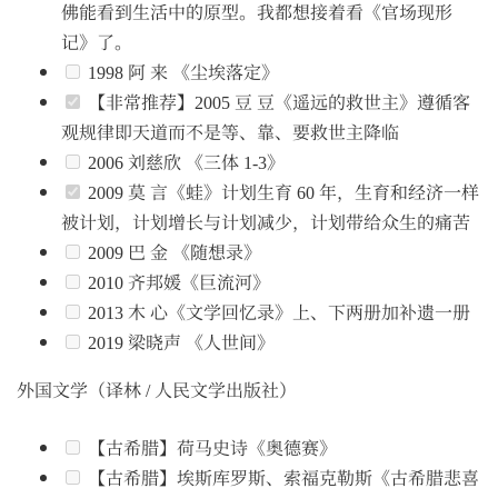
佛能看到生活中的原型。我都想接着看《官场现形
记》了。
1998 阿 来 《尘埃落定》
【非常推荐】2005 豆 豆《遥远的救世主》遵循客
观规律即天道而不是等、靠、要救世主降临
2006 刘慈欣 《三体 1-3》
2009 莫 言《蛙》计划生育 60 年，生育和经济一样
被计划，计划增长与计划减少，计划带给众生的痛苦
2009 巴 金 《随想录》
2010 齐邦媛《巨流河》
2013 木 心《文学回忆录》上、下两册加补遗一册
2019 梁晓声 《人世间》
外国文学（译林 / 人民文学出版社）
【古希腊】荷马史诗《奥德赛》
【古希腊】埃斯库罗斯、索福克勒斯《古希腊悲喜