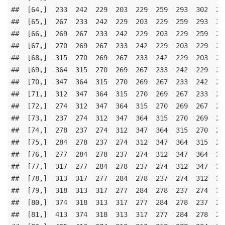
##  [64,]  233  242  229  203  229  259  293  302  264
##  [65,]  267  233  242  229  203  229  259  293  302
##  [66,]  269  267  233  242  229  203  229  259  293
##  [67,]  270  269  267  233  242  229  203  229  259
##  [68,]  315  270  269  267  233  242  229  203  229
##  [69,]  364  315  270  269  267  233  242  229  203
##  [70,]  347  364  315  270  269  267  233  242  229
##  [71,]  312  347  364  315  270  269  267  233  242
##  [72,]  274  312  347  364  315  270  269  267  233
##  [73,]  237  274  312  347  364  315  270  269  267
##  [74,]  278  237  274  312  347  364  315  270  269
##  [75,]  284  278  237  274  312  347  364  315  270
##  [76,]  277  284  278  237  274  312  347  364  315
##  [77,]  317  277  284  278  237  274  312  347  364
##  [78,]  313  317  277  284  278  237  274  312  347
##  [79,]  318  313  317  277  284  278  237  274  312
##  [80,]  374  318  313  317  277  284  278  237  274
##  [81,]  413  374  318  313  317  277  284  278  237