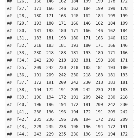
##  [26,]  166  146  162  184  199  199  178  172  163
##  [27,]  171  166  146  162  184  199  199  178  172
##  [28,]  180  171  166  146  162  184  199  199  178
##  [29,]  193  180  171  166  146  162  184  199  199
##  [30,]  181  193  180  171  166  146  162  184  199
##  [31,]  183  181  193  180  171  166  146  162  184
##  [32,]  218  183  181  193  180  171  166  146  162
##  [33,]  230  218  183  181  193  180  171  166  146
##  [34,]  242  230  218  183  181  193  180  171  166
##  [35,]  209  242  230  218  183  181  193  180  171
##  [36,]  191  209  242  230  218  183  181  193  180
##  [37,]  172  191  209  242  230  218  183  181  193
##  [38,]  194  172  191  209  242  230  218  183  181
##  [39,]  196  194  172  191  209  242  230  218  183
##  [40,]  196  196  194  172  191  209  242  230  218
##  [41,]  236  196  196  194  172  191  209  242  230
##  [42,]  235  236  196  196  194  172  191  209  242
##  [43,]  229  235  236  196  196  194  172  191  209
##  [44,]  243  229  235  236  196  196  194  172  191