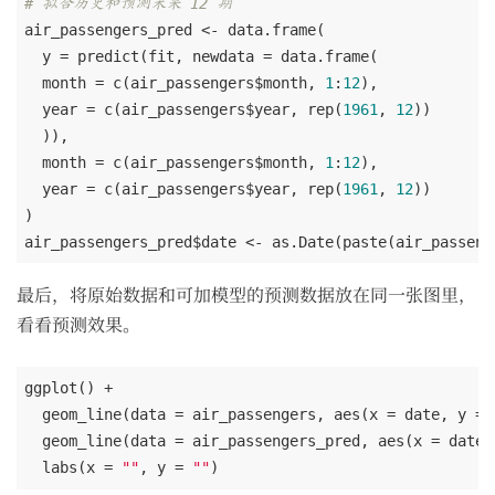
# 拟合历史和预测未来 12 期
air_passengers_pred <- data.frame(

  y = predict(fit, newdata = data.frame(

  month = c(air_passengers$month, 
1
:
12
),

  year = c(air_passengers$year, rep(
1961
, 
12
))

  )),

  month = c(air_passengers$month, 
1
:
12
),

  year = c(air_passengers$year, rep(
1961
, 
12
))

)

air_passengers_pred$date <- as.Date(paste(air_passeng
最后，将原始数据和可加模型的预测数据放在同一张图里，
看看预测效果。
ggplot() +

  geom_line(data = air_passengers, aes(x = date, y = y
  geom_line(data = air_passengers_pred, aes(x = date,
  labs(x = 
""
, y = 
""
)