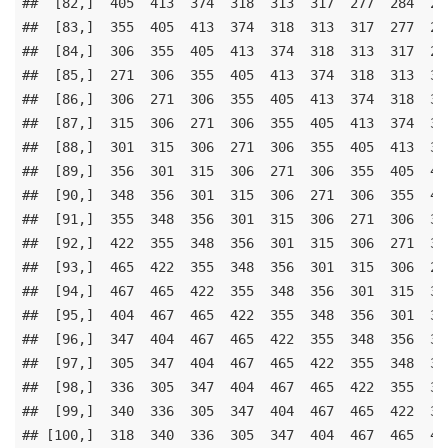
##  [82,]  405  413  374  318  313  317  277  284  278
##  [83,]  355  405  413  374  318  313  317  277  284
##  [84,]  306  355  405  413  374  318  313  317  277
##  [85,]  271  306  355  405  413  374  318  313  317
##  [86,]  306  271  306  355  405  413  374  318  313
##  [87,]  315  306  271  306  355  405  413  374  318
##  [88,]  301  315  306  271  306  355  405  413  374
##  [89,]  356  301  315  306  271  306  355  405  413
##  [90,]  348  356  301  315  306  271  306  355  405
##  [91,]  355  348  356  301  315  306  271  306  355
##  [92,]  422  355  348  356  301  315  306  271  306
##  [93,]  465  422  355  348  356  301  315  306  271
##  [94,]  467  465  422  355  348  356  301  315  306
##  [95,]  404  467  465  422  355  348  356  301  315
##  [96,]  347  404  467  465  422  355  348  356  301
##  [97,]  305  347  404  467  465  422  355  348  356
##  [98,]  336  305  347  404  467  465  422  355  348
##  [99,]  340  336  305  347  404  467  465  422  355
## [100,]  318  340  336  305  347  404  467  465  422