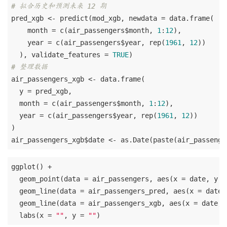
# 拟合历史和预测未来 12 期
pred_xgb <- predict(mod_xgb, newdata = data.frame(

    month = c(air_passengers$month, 
1
:
12
),

    year = c(air_passengers$year, rep(
1961
, 
12
))

  ), validate_features = 
TRUE
# 整理数据
air_passengers_xgb <- data.frame(

  y = pred_xgb,

  month = c(air_passengers$month, 
1
:
12
),

  year = c(air_passengers$year, rep(
1961
, 
12
))

)

air_passengers_xgb$date <- as.Date(paste(air_passenge
ggplot() +

  geom_point(data = air_passengers, aes(x = date, y =
  geom_line(data = air_passengers_pred, aes(x = date,
  geom_line(data = air_passengers_xgb, aes(x = date, 
  labs(x = 
""
, y = 
""
)