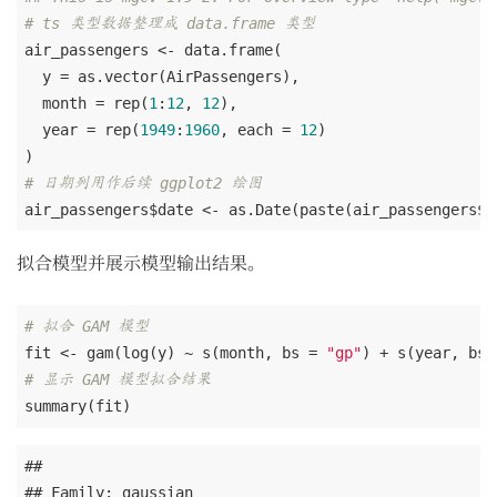
# ts 类型数据整理成 data.frame 类型
air_passengers <- data.frame(

  y = as.vector(AirPassengers),

  month = rep(
1
:
12
, 
12
),

  year = rep(
1949
:
1960
, each = 
12
)

# 日期列用作后续 ggplot2 绘图
air_passengers$date <- as.Date(paste(air_passengers$y
拟合模型并展示模型输出结果。
# 拟合 GAM 模型
fit <- gam(log(y) ~ s(month, bs = 
"gp"
) + s(year, bs 
# 显示 GAM 模型拟合结果
summary(fit)
## 

## Family: gaussian 
