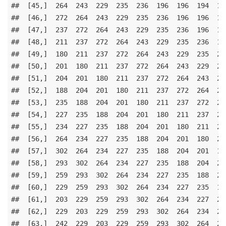
##  [45,]  264  243  229  235  236  196  196  194  172
##  [46,]  272  264  243  229  235  236  196  196  194
##  [47,]  237  272  264  243  229  235  236  196  196
##  [48,]  211  237  272  264  243  229  235  236  196
##  [49,]  180  211  237  272  264  243  229  235  236
##  [50,]  201  180  211  237  272  264  243  229  235
##  [51,]  204  201  180  211  237  272  264  243  229
##  [52,]  188  204  201  180  211  237  272  264  243
##  [53,]  235  188  204  201  180  211  237  272  264
##  [54,]  227  235  188  204  201  180  211  237  272
##  [55,]  234  227  235  188  204  201  180  211  237
##  [56,]  264  234  227  235  188  204  201  180  211
##  [57,]  302  264  234  227  235  188  204  201  180
##  [58,]  293  302  264  234  227  235  188  204  201
##  [59,]  259  293  302  264  234  227  235  188  204
##  [60,]  229  259  293  302  264  234  227  235  188
##  [61,]  203  229  259  293  302  264  234  227  235
##  [62,]  229  203  229  259  293  302  264  234  227
##  [63,]  242  229  203  229  259  293  302  264  234