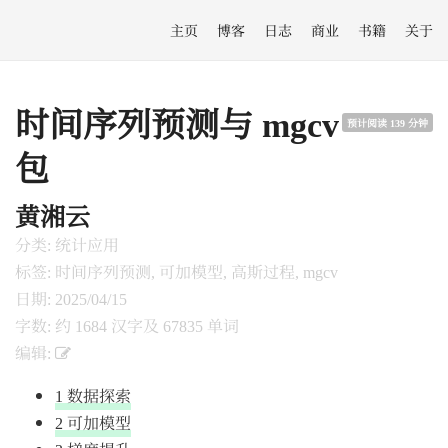
主页
博客
日志
商业
书籍
关于
时间序列预测与 mgcv
预计阅读 139 分钟
包
黄湘云
分类: 统计应用
标签: 时间序列预测, 可加模型, 高斯过程, mgcv
日期: 2025/04/15
字数: 约 1684 汉字及 67835 单词
编辑:
1
数据探索
2
可加模型