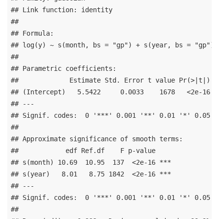
## Link function: identity 

## 

## Formula:

## log(y) ~ s(month, bs = "gp") + s(year, bs = "gp")

## 

## Parametric coefficients:

##             Estimate Std. Error t value Pr(>|t|)   
## (Intercept)   5.5422     0.0033    1678   <2e-16 **
## ---

## Signif. codes:  0 '***' 0.001 '**' 0.01 '*' 0.05 '.
## 

## Approximate significance of smooth terms:

##            edf Ref.df    F p-value    

## s(month) 10.69  10.95  137  <2e-16 ***

## s(year)   8.01   8.75 1842  <2e-16 ***

## ---

## Signif. codes:  0 '***' 0.001 '**' 0.01 '*' 0.05 '.
## 
