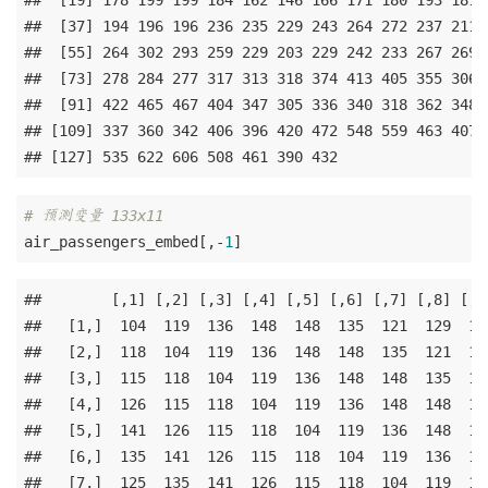
##  [19] 178 199 199 184 162 146 166 171 180 193 181 
##  [37] 194 196 196 236 235 229 243 264 272 237 211 
##  [55] 264 302 293 259 229 203 229 242 233 267 269 
##  [73] 278 284 277 317 313 318 374 413 405 355 306 
##  [91] 422 465 467 404 347 305 336 340 318 362 348 
## [109] 337 360 342 406 396 420 472 548 559 463 407 
## [127] 535 622 606 508 461 390 432
# 预测变量 133x11
air_passengers_embed[,-
1
]
##        [,1] [,2] [,3] [,4] [,5] [,6] [,7] [,8] [,9]
##   [1,]  104  119  136  148  148  135  121  129  132
##   [2,]  118  104  119  136  148  148  135  121  129
##   [3,]  115  118  104  119  136  148  148  135  121
##   [4,]  126  115  118  104  119  136  148  148  135
##   [5,]  141  126  115  118  104  119  136  148  148
##   [6,]  135  141  126  115  118  104  119  136  148
##   [7,]  125  135  141  126  115  118  104  119  136