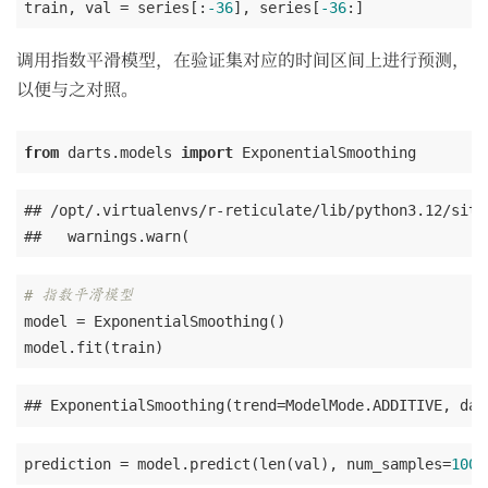
train, val = series[:
-36
], series[
-36
:]
调用指数平滑模型，在验证集对应的时间区间上进行预测，
以便与之对照。
from
 darts.models 
import
 ExponentialSmoothing
## /opt/.virtualenvs/r-reticulate/lib/python3.12/site
##   warnings.warn(
# 指数平滑模型
model = ExponentialSmoothing()

model.fit(train)
## ExponentialSmoothing(trend=ModelMode.ADDITIVE, dam
prediction = model.predict(len(val), num_samples=
1000