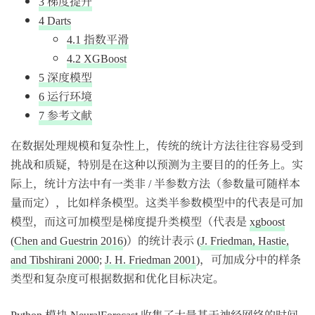
3
梯度提升
4
Darts
4.1
指数平滑
4.2
XGBoost
5
深度模型
6
运行环境
7
参考文献
在数据处理规模和复杂性上，传统的统计方法往往容易受到
挑战和质疑，特别是在这种以预测为主要目的的任务上。实
际上，统计方法中有一类非 / 半参数方法（参数量可随样本
量而定），比如样条模型。这类半参数模型中的代表是可加
模型，而这可加模型是梯度提升类模型（代表是
xgboost
(
Chen and Guestrin 2016
)
）的统计表示
(
J. Friedman, Hastie,
and Tibshirani 2000
;
J. H. Friedman 2001
)
，可加成分中的样条
类型和复杂度可根据数据和优化目标决定。
Python 模块
NeuralForecast
收集了大量基于神经网络的时间