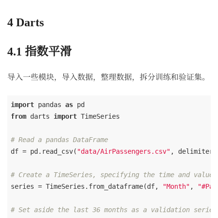
4
Darts
4.1
指数平滑
导入一些模块，导入数据，整理数据，拆分训练和验证集。
import
 pandas 
as
from
 darts 
import
 TimeSeries

# Read a pandas DataFrame
df = pd.read_csv(
"data/AirPassengers.csv"
, delimiter=
# Create a TimeSeries, specifying the time and value 
series = TimeSeries.from_dataframe(df, 
"Month"
, 
"#Pas
# Set aside the last 36 months as a validation series