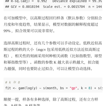
## R-sq.(adj) =  0.992   Deviance explained = 99.3%

## GCV = 0.0018194  Scale est. = 0.0015704  n = 144
在可加模型中，以高斯过程回归样条（默认参数）分别拟合
月度和年度趋势，结果显示，模型对数据的解释程度超过
99% ，拟合效果可以说非常好。
选择高斯过程时，还有几个参数可以手动设定。低秩近似高
斯过程的秩的大小（mgcv 包采用低秩近似方法近似高斯过
程），相关性的刻画采用何种相关函数（比如指数型、球型
和幂指数型等）。函数的参数 K 越大表示秩越大，拟合能
力越强，同时也要防止过拟合，可以让模型自动选择。
# k 取 8 
fit <- gam(log(y) ~ s(month, bs = 
"gp"
, k = 
8
) + s(ye
顺便一提，样条有多种选择，除了高斯过程，还有立方样
条、P 样条、B 样条等。