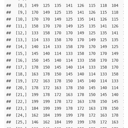
##   [8,]  149  125  135  141  126  115  118  104  119
##   [9,]  170  149  125  135  141  126  115  118  104
##  [10,]  170  170  149  125  135  141  126  115  118
##  [11,]  158  170  170  149  125  135  141  126  115
##  [12,]  133  158  170  170  149  125  135  141  126
##  [13,]  114  133  158  170  170  149  125  135  141
##  [14,]  140  114  133  158  170  170  149  125  135
##  [15,]  145  140  114  133  158  170  170  149  125
##  [16,]  150  145  140  114  133  158  170  170  149
##  [17,]  178  150  145  140  114  133  158  170  170
##  [18,]  163  178  150  145  140  114  133  158  170
##  [19,]  172  163  178  150  145  140  114  133  158
##  [20,]  178  172  163  178  150  145  140  114  133
##  [21,]  199  178  172  163  178  150  145  140  114
##  [22,]  199  199  178  172  163  178  150  145  140
##  [23,]  184  199  199  178  172  163  178  150  145
##  [24,]  162  184  199  199  178  172  163  178  150
##  [25,]  146  162  184  199  199  178  172  163  178