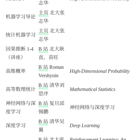
志华
主页
北大张
机器学习导论
志华
主页
北大张
统计机器学习
志华
因果推断 1-4
B 站
北大耿
（讲座）
直、苗旺
B 站
Roman
高维概率
High-Dimensional Probability
Vershynin
B 站
清华刘
高等数理统计
Mathematical Statistics
思序
神经网络与深
B 站
复旦邱
神经网络与深度学习
度学习
锡鹏
B 站
清华吴
深度学习
Deep Learning
翼
B 站
北大张
Reinforcement Learning: An