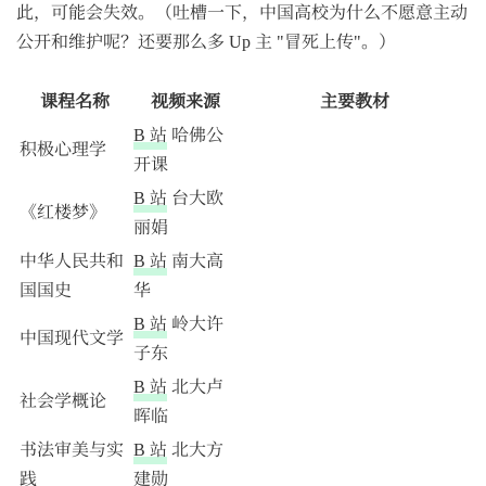
此，可能会失效。（吐槽一下，中国高校为什么不愿意主动
公开和维护呢？还要那么多 Up 主 "冒死上传"。）
课程名称
视频来源
主要教材
B 站
哈佛公
积极心理学
开课
B 站
台大欧
《红楼梦》
丽娟
中华人民共和
B 站
南大高
国国史
华
B 站
岭大许
中国现代文学
子东
B 站
北大卢
社会学概论
晖临
书法审美与实
B 站
北大方
践
建勋