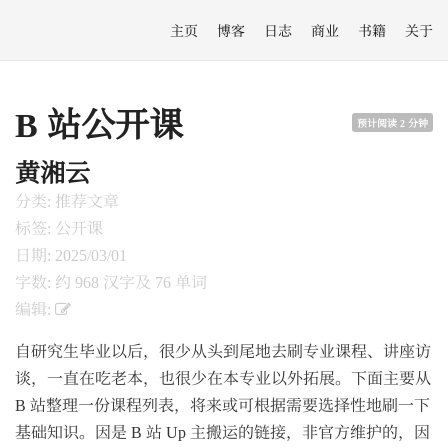
主页
博客
日志
商业
书籍
关于
B 站公开课
预计阅读 2 分钟
黄湘云
分类: 推荐文章
标签: 公开课
日期: 2025/03/01
字数: 约 968 汉字及 76 单词
编辑:
自研究生毕业以后，很少从头到尾地去刷专业课程、讲座访
谈，一直在吃老本，也很少在本专业以外拓展。下面主要从
B 站整理一份课程列表，将来或可根据需要选择性地刷一下
基础知识。因是 B 站 Up 主搬运的链接，非官方维护的，因