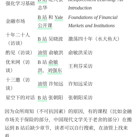
强化学习基础
志华
Introduction
B 站
和
Yale
Foundations of Financial
金融市场
公开课
Markets and Institutions
十年二十人
B 站
吴晓波
激荡四十年（水大鱼大）
（访谈）
酌见（访谈）
油管
俞敏洪
俞敏洪采访
优米网（访
B 站
俞敏
王利芬采访
谈）
洪
、
刘强东
十三邀（访
油管
许知远
许知远采访
谈）
星空下的对话
B 站
张朝阳
张朝阳采访
因为众所周知（不可抗因素）的原因，有的课程（比如金融
市场关于保险的部分，中国现代文学关于老舍的部分）在搬
运到 B 站后缺少章节，读者可以自行搜索，在油管上找来
看。