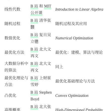
B 站
和
MIT
线性代数
Introduction to Linear Algebra
公开课
B 站
清华张
随机过程
随机过程及其应用
颢
B 站
复旦吴
数值优化
Numerical Optimization
立徳
B 站
北大文
最优化方法
最优化：建模、算法与理论
再文
大数据分析中
B 站
北大文
同上
的算法
再文
最优化理论与
B 站
上财崔
最优化基础理论与方法
方法
雪婷
B 站
Stephen
凸优化
Convex Optimization
Boyd
B 站
北大张
高维概率
High-Dimensional Probability