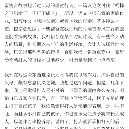
篇寓言故事控诉过父母的虐童行为、一篇议论文讨伐「棍棒
之下出孝子，不打不成才」。所以，语文老师布置的家庭作
业，如写作文《我的父亲》或者《我的母亲》基本纯属捏
造，挖空心思编了一些爸爸在我生病的时候冒着风雪背我去
医院看病的故事。我相信存在某个时间片段，有一些令人动
人的场景，但长期以来压抑的生活环境，会让人选择性地忽
略，只记得那些恶劣的行径。直到我考上省重点高中，家里
动不动打人的行径才日渐减少，可能是看到了一点希望。
我现在写这些东西难免让人觉得我在以笔作刀，控诉自己的
父母，颇有忘恩负义之嫌。我想过这个问题，但是，几年下
来，我还是觉得打人是不对的，不管你的理由多么充分。哪
怕自己成家立业以后，有一天我也气愤不过，找了充足的理
由打了自己孩子。我依然觉得打人是无能的表现，是一种羞
耻，而且从小打自己的孩子，你也要承受住孩子将来长大成
人，以笔作刀来控诉你。说白了，打人就要承担打人的后