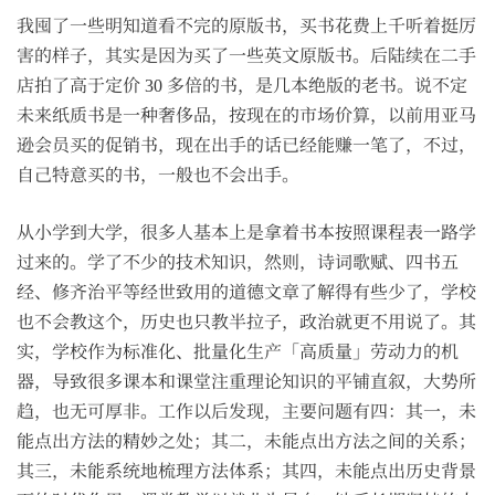
我囤了一些明知道看不完的原版书，买书花费上千听着挺厉
害的样子，其实是因为买了一些英文原版书。后陆续在二手
店拍了高于定价 30 多倍的书，是几本绝版的老书。说不定
未来纸质书是一种奢侈品，按现在的市场价算，以前用亚马
逊会员买的促销书，现在出手的话已经能赚一笔了，不过，
自己特意买的书，一般也不会出手。
从小学到大学，很多人基本上是拿着书本按照课程表一路学
过来的。学了不少的技术知识，然则，诗词歌赋、四书五
经、修齐治平等经世致用的道德文章了解得有些少了，学校
也不会教这个，历史也只教半拉子，政治就更不用说了。其
实，学校作为标准化、批量化生产「高质量」劳动力的机
器，导致很多课本和课堂注重理论知识的平铺直叙，大势所
趋，也无可厚非。工作以后发现，主要问题有四：其一，未
能点出方法的精妙之处；其二，未能点出方法之间的关系；
其三，未能系统地梳理方法体系；其四，未能点出历史背景