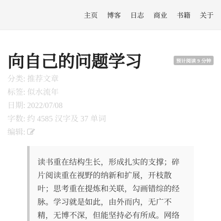
主页
博客
日志
商业
书籍
关于
向自己的问题学习
预计阅读 9 分钟
分类: 推荐文章
标签: 似水流年
日期: 2022/07/08
字数: 约 4585 汉字及 37 单词
编辑:
读书重在结构生长，形成扎实的支撑；碎
片阅读重在视野的纳新和扩展，开枝散
叶；思考重在提炼和关联，勾画错综的经
脉。学习就是如此，由外而内，无广不
精，无博不深，但能坚持必有所成。网络