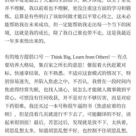
并不理解，我以前看也不理解，更没注重这方面的学习和锻
炼。总算是有些明白了该如何做才能以平常心待之，这未必
能帮助我在未来成功，但一定能帮助我走出每一个当下的困
境，这就是我的成长，除了我自己谁也带不走。这是我最近
一年多来悟出来的。
有的地方提倡口号 — Think Big, Learn from Others! — 有点
要培养大格局，集百家之所长的意思！催促着大伙赶紧对
标、快速拿结果，在不熟悉、不适应这套模式的情况下，特
别容易迷失，并陷入焦虑之中。不否认，我曾在一段时间内
焦虑得经常失眠，也找人谈心，说怎么才能做人做事做到平
常心。可惜没有任何收获，并不是对方不够厉害，而是对症
下药很难。我还买过一本号称很牛逼的书《焦虑症着的自
赎》，但是没看几页就进行不下去了，可能翻译的不好，读
起来很别扭！最后，苦思过后，发现就是放不下，太执着，
胡思乱想太多，知道胡思乱想不好，也控制不住胡思乱想，