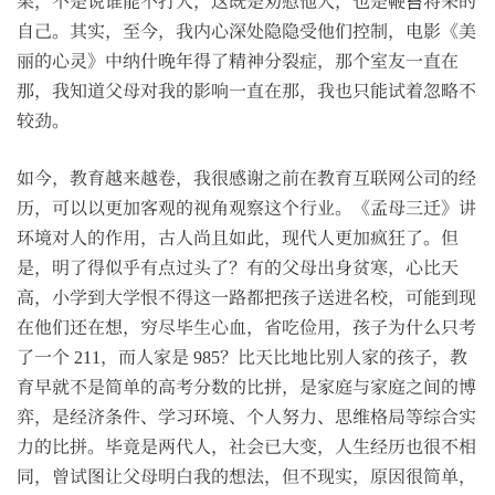
果，不是说谁能不打人，这既是劝慰他人，也是鞭笞将来的
自己。其实，至今，我内心深处隐隐受他们控制，电影《美
丽的心灵》中纳什晚年得了精神分裂症，那个室友一直在
那，我知道父母对我的影响一直在那，我也只能试着忽略不
较劲。
如今，教育越来越卷，我很感谢之前在教育互联网公司的经
历，可以以更加客观的视角观察这个行业。《孟母三迁》讲
环境对人的作用，古人尚且如此，现代人更加疯狂了。但
是，明了得似乎有点过头了？有的父母出身贫寒，心比天
高，小学到大学恨不得这一路都把孩子送进名校，可能到现
在他们还在想，穷尽毕生心血，省吃俭用，孩子为什么只考
了一个 211，而人家是 985？比天比地比别人家的孩子，教
育早就不是简单的高考分数的比拼，是家庭与家庭之间的博
弈，是经济条件、学习环境、个人努力、思维格局等综合实
力的比拼。毕竟是两代人，社会已大变，人生经历也很不相
同，曾试图让父母明白我的想法，但不现实，原因很简单，