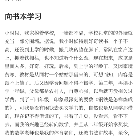
向书本学习
小时候，我家挨着学校，一墙都不隔，学校礼堂的的外墙就
充当一部分围墙。据说，我小时候特别好奇读书，个子不
高，还没到上学的时候，搬几块砖垫在脚下，常趴在窗户边
上，抓着铁栅栏，也不知道听个什么劲。现在想来，应该是
里面人多，好奇，好玩。后来，到上学的年龄了，又因家境
贫寒，教材是从同村一个姑姑那借来的，可想而知，内容是
跟不上趟了。后又因学费问题不得不辍学，第二年，再读小
学一年级。父母都是农村人，自尊心强，以后就再没拖欠过
学费。到了三四年级，印象最深刻的要数《钢铁是怎样炼成
的》，可我是没有闲钱去买文学书的，自然也是从同学那借
的，现在记不得借谁的了，书看了几页，没看完，看不下
去。而我的兴趣已经转向数学，并且从二年级开始拿奖状，
我的数学老师也是我的体育老师，还教书法讲故事，至今，