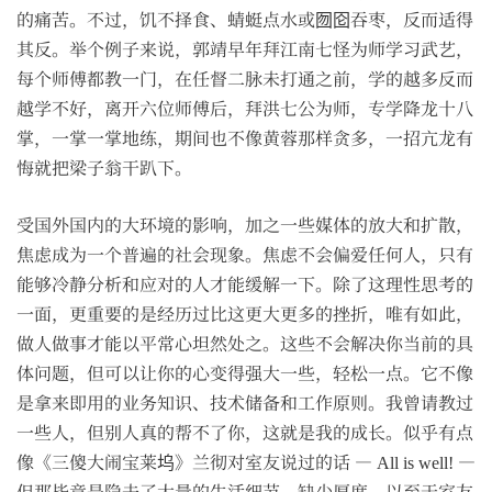
的痛苦。不过，饥不择食、蜻蜓点水或囫囵吞枣，反而适得
其反。举个例子来说，郭靖早年拜江南七怪为师学习武艺，
每个师傅都教一门，在任督二脉未打通之前，学的越多反而
越学不好，离开六位师傅后，拜洪七公为师，专学降龙十八
掌，一掌一掌地练，期间也不像黄蓉那样贪多，一招亢龙有
悔就把梁子翁干趴下。
受国外国内的大环境的影响，加之一些媒体的放大和扩散，
焦虑成为一个普遍的社会现象。焦虑不会偏爱任何人，只有
能够冷静分析和应对的人才能缓解一下。除了这理性思考的
一面，更重要的是经历过比这更大更多的挫折，唯有如此，
做人做事才能以平常心坦然处之。这些不会解决你当前的具
体问题，但可以让你的心变得强大一些，轻松一点。它不像
是拿来即用的业务知识、技术储备和工作原则。我曾请教过
一些人，但别人真的帮不了你，这就是我的成长。似乎有点
像《三傻大闹宝莱坞》兰彻对室友说过的话 — All is well! —
但那毕竟是隐去了大量的生活细节，缺少厚度，以至于室友