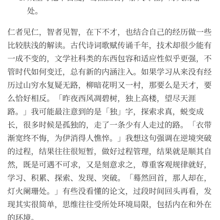
处。
仁者见仁，智者见智，在下不才，也结合自己的经历做一些
比较肤浅的解读。古代诗词歌赋传诵千年，技术却很少能有
一成不变的，文学社科类的东西包容和适应性似乎更强，不
管时代如何变迁，总有新的内涵注入。如果学习从来没有经
历过山穷水复疑无路，柳暗花明又一村，那要么是天才，要
么恰好相反。「昨夜西风凋碧树，独上高楼，望尽天涯
路。」我可能最注意到的是「独」字，探索求真，蜕变成
长，很多时候是孤独的，走了一条少有人走过的路。「衣带
渐宽终不悔，为伊消得人憔悴。」我想这句强调在逆境突破
的过程，结果往往很短暂，做好过程管理，结果就是顺其自
然，既是可遇不可求，又是刻意求之，尊重客观规律就好，
学习、积累、探索、发现、突破。「蓦然回首，那人却在，
灯火阑珊处。」有些没看懂的论文，过段时间回头再看，发
现其实很简单，思维往往受所处环境局限，包括内在和外在
的环境。