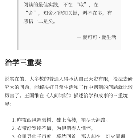
阅读的最佳实践，不在 “取”，在
“舍”，知舍才能知关键，料不在多，有
感悟一二足矣。
— 爱可可 · 爱生活
治学三重奏
说实在的，大多数的普通人得承认自己天资有限，没法去研
究大的问题，能解决好日常生活和工作中遇到的问题就比较
厉害了。王国维在《人间词话》描述治学和成事的三重境
界：
昨夜西风凋碧树，独上高楼，望尽天涯路。
衣带渐宽终不悔，为伊消得人憔悴。
众里寻他千百度，蓦然回首，那人却在，灯火阑珊