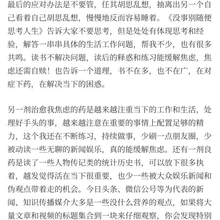
最后的应对办法是不要管，任其胡思乱想，抽离出另一个自
己看着自己胡思乱想，慢慢地反而容易睡着。《没事别随便
思考人生》告诉大家不要思考，但是处处有体现思考和经
验，解答一串串具体的生活工作问题，帮我不少，也有很多
共鸣。读书不解决问题，读后的释惑和练习能缓解焦虑，焦
虑还需自赎！也告诉一个道理，书不在多，也不在广，在对
症下药，在解决当下的困惑。
另一剂治愈我焦虑的药是越来越注重当下的工作和生活，处
理好手头的事，越来越注意在重要的事情上配置足够的精
力，这个我还在不断练习，持续做事，少刷一点朋友圈，少
被动读一些无聊的新闻娱乐，真的能缓解焦虑。还有一剂良
药是读了一些人物传记类的统计历史书，可以放下很多执
着，越发觉得活在当下很重要，也少一些被大众娱乐新闻和
伪观点带着走的机会。今日头条、微信公号等为代表的新
闻、知识传播媒介大多是一些没什么营养的观点，如果将大
量文章和视频的标题集合到一块来仔细观察，你会发现特别