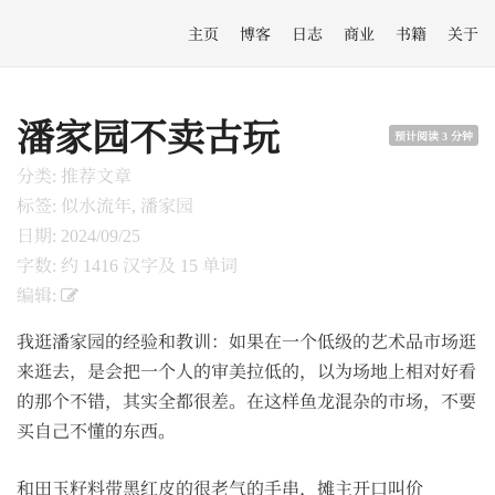
主页
博客
日志
商业
书籍
关于
潘家园不卖古玩
预计阅读 3 分钟
分类: 推荐文章
标签: 似水流年, 潘家园
日期: 2024/09/25
字数: 约 1416 汉字及 15 单词
编辑:
我逛潘家园的经验和教训：如果在一个低级的艺术品市场逛
来逛去，是会把一个人的审美拉低的，以为场地上相对好看
的那个不错，其实全都很差。在这样鱼龙混杂的市场，不要
买自己不懂的东西。
和田玉籽料带黑红皮的很老气的手串，摊主开口叫价