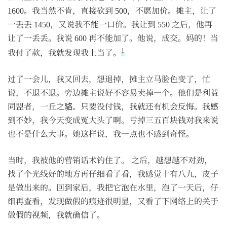
1600。我当然不肯，直接砍到 500，不愿加价。摊主，让了
一丢丢 1450，又说我不能一口价。我让到 550 之后，他再
让了一丢丢。我说 600 再不能加了。他说，成交。妈的！当
1
我付了款，我就发现我上当了。
过了一会儿，我又回去，想退掉，摊主立马脸色变了，忙
说，不退不退。旁边摊主说好不容易卖掉一个。他们是利益
同盟者，一丘之貉。只要没付钱，我就还有机会反悔。我感
到不妙，我今天变成冤大头了啊。亏掉三五百块钱对我来说
也不是什么大事。她这样说，我一点也不感到奇怪。
当时，我被他的营销话术钓住了。 之后，越想越不对劲，
找了个光线好的地方再仔细看了看，我感觉十有八九，皮子
是做出来的。回到家后，我把它泡在水里，泡了一天后，仔
细再查看，发现做假的痕迹很明显，又看了下网络上的关于
做假的视频，我就确信了。