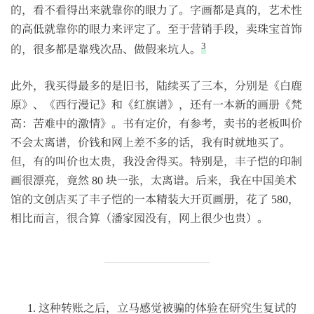
的，看不看得出来就靠你的眼力了。字画都是真的，艺术性
的高低就靠你的眼力来评定了。至于营销手段，卖珠宝首饰
3
的，很多都是靠残次品、做假来坑人。
此外，我买得最多的是旧书，陆续买了三本，分别是《白鹿
原》、《西行漫记》和《红旗谱》，还有一本新的画册《梵
高：苦难中的激情》。书有定价，有参考，卖书的老板叫价
不会太离谱，价钱和网上差不多的话，我有时就地买了。
但，有的叫价也太贵，我没舍得买。特别是，丰子恺的印制
画很漂亮，竟然 80 块一张，太离谱。后来，我在中国美术
馆的文创店买了丰子恺的一本精装大开页画册，花了 580，
相比而言，很合算（潘家园没有，网上很少也贵）。
这种转账之后，立马感觉被骗的体验在研究生复试的