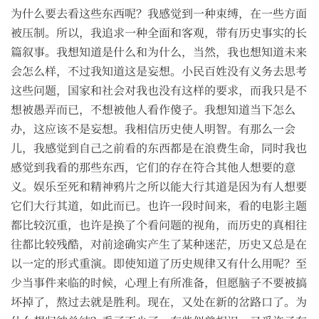
为什么要去看这些东西呢？我感觉到一种束缚，在一些方面
被压制。所以，我追求一种全面和客观，带有历史事实的长
篇叙事。我想知道是什么和为什么，当然，我也想知道未来
会怎么样，不过我知道这是妄想。小民百姓没有义务去思考
这些问题，国家和社会对我也没有这样的要求，而我只是不
想被愚弄而已，不想被他人看作傻子。我想知道当下怎么
办，这应该不是妄想。我相信历史使人明智。有那么一会
儿，我感觉到自己之前看的东西都是在浪费生命，同时我也
感觉到我看的那些东西，它们的存在符合其他人想要的意
义。娱乐至死和精神鸦片之所以能大行其道是因为有人想要
它们大行其道，如此而已。也许一段时间来，看的电影主题
都比较沉重，也许是换了个看问题的视角，而历史的真相往
往都比较残酷，对前途确实产生了某种迷茫，历史又总是在
以一定的形式重演。即使知道了历史规律又有什么用呢？至
少当事件来临的时候，心理上有所准备，但愿脑子不要被搞
坏掉了，熬过去就是胜利。现在，又处在新的岔路口了。为