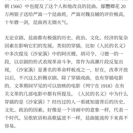
朝 1566》中也提及了这个人和他改良的昆曲。鄢懋卿花 20
万两银子送给严嵩一个昆曲班，严嵩对魏良辅的评价极高，
十年磨一剑，昆曲再无烟火气。
无论京剧、昆曲都有极强的历史、政治、文化、经济的复杂
因素在影响它们的发展。类似的穿插，比如《人民的名义》
中多次提及《沙家浜》中的阿庆嫂、胡司令、刁德一的一
段，以京剧的形式表现革命斗争，常作为高潮片段反复出
现，《沙家浜》是著名的革命样板戏之一，好在，改革开放
以后，不兴这么折腾京剧。除了穿插戏曲，也有穿插电影
的，文革期间罕见的可以放映的电影《列宁在 1918》在有
关文革的几部电影中都有所提及。《人民的名义》中为什么
穿插的是《沙家浜》？经历过的人一看就知道背后的历史、
文化、政治的因素。好像是一个诗画中的意象一样，代表一
个时代。吴侬软语和高歌猛进不一样，昆曲能流传下来真不
容易。