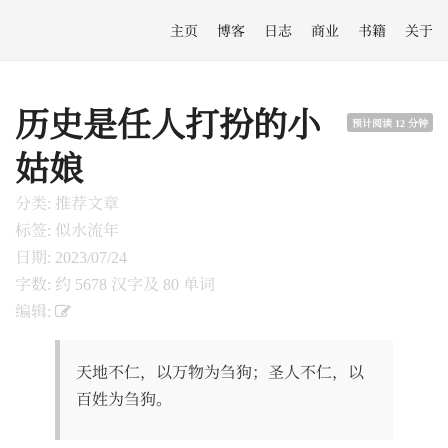
主页
博客
日志
商业
书籍
关于
历史是任人打扮的小
预计阅读 12 分钟
姑娘
分类: 推荐文章
标签: 似水流年
日期: 2023/07/24
字数: 约 5678 汉字及 80 单词
编辑:
天地不仁，以万物为刍狗；圣人不仁，以
百姓为刍狗。