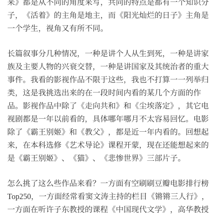
来》都是从不同的角度来写，共同的特点是都有一个知识分
子，《活着》的主角是地主，而《阳光灿烂的日子》主角是
一个学生，视角又有所不同。
长篇叙事分几种情况，一种是讲个人从生到死，一种是讲家
族及主要人物的兴衰交替，一种是讲国家及其统治者的重大
事件。我看的影视作品不限于这些，我也不打算一一列举归
类，这是我挑选出来的在一段时间内看的某几个方面的作
品。影视作品中除了《走向共和》和《尘埃落定》，其它电
视剧都是一年以前看的，具体哪年哪月不太容易回忆。电影
除了《霸王别姬》和《教父》，都是近一年内看的。回想起
来，在本科选修《艺术导论》课程开蒙，现在还能想起来的
是《霸王别姬》、《猫》、《悲惨世界》三部片子。
怎么挑了这么些作品来看？一方面有空刷刷豆瓣电影排行榜
Top250，一方面经常看窦文涛主持的栏目《锵锵三人行》，
一方面在听许子东教授的课程《中国现代文学》，高华教授