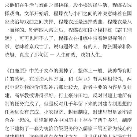
求他们在生活与戏曲之间抉择，段小楼选择生活，程蝶衣选
择戏曲。文革开始后，程蝶衣与小四之间的冲突意味着在国
家政治与戏曲之间抉择，程蝶衣还是选择戏曲。程蝶衣是从
一而终的。粉碎四人帮之后，程蝶衣和段小楼排练《霸王别
姬》，可再也回不去了，程蝶衣在排练中带着绝望挥剑自
杀，意味着京戏亡了。说句题外话，有的人，像张国荣和陈
晓旭，真应了那句话 — 人生如戏，戏如人生。
《白鹿原》中关于文革的删掉了，整体上一般，裁剪得有断
片的感觉，在谈论人性方面，和《菊豆》有某种相似性，两
部电影对我的价值观冲击都比较大，后者主要的内容是反封
建。高华教授讲得很好，打土豪分田地，反对封建土地所有
制的任务完成了，但是反对几千年留下来的封建专制思想的
任务远没有完成。小农经济、封建制度、封建思想是紧密结
合在一起的。封建制度在中国历史上存在了两千多年，制度
之下建构了一套为统治阶级服务的以儒家三纲五常为核心的
封建思想，这套思想存在如此之久，世世代代的人沉浸在其