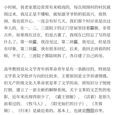
小时候，我老家那边常常有来唱戏的，每次周围村的村民就
围过来，我反正是不懂啦，就知道爷爷奶奶很高兴，很热
闹，我也很开心，一连会有好几天。我们那个村应该是出过
举人的，在一、二、三进院子的正门堂屋里挂着匾额，非常
古朴，如果现在还在，怕是古董了，我现在已经忘了写的是
什么了。第一块匾，我没见过，第二块匾，我见过，但是没
有印象，第三块匾，我有很多回忆，后来，我回去再看的时
候，不见了，三进院子都陆续拆了，各自建了自己砖房。
高华教授说从文学青年到革命青年是有一条路径的，特别是
文学系文学批评方向的比较多，主要原因是文学诉诸情感。
但无产阶级文化大革命更是革了文学的命，将知识分子统统
打倒，建立了一套全新的解释系统。关于文革的文艺性的电
影，近年来出现得很少了，《霸王别姬》、《活着》是很久
前看过的，《牧马人》、《阳光灿烂的日子》、《芙蓉
镇》、《归来》是最近看的。基本上，也就是囫囵吞枣。