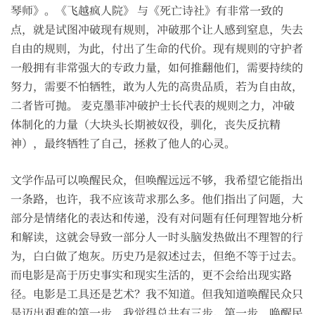
琴师》。《飞越疯人院》 与《死亡诗社》有非常一致的
点，就是试图冲破现有规则，冲破那个让人感到窒息，失去
自由的规则，为此，付出了生命的代价。现有规则的守护者
一般拥有非常强大的专政力量，如何推翻他们，需要持续的
努力，需要不怕牺牲，敢为人先的高贵品质，若为自由故，
二者皆可抛。 麦克墨菲冲破护士长代表的规则之力，冲破
体制化的力量（大块头长期被奴役，驯化，丧失反抗精
神），最终牺牲了自己，拯救了他人的心灵。
文学作品可以唤醒民众，但唤醒远远不够，我希望它能指出
一条路，也许，我不应该苛求那么多。他们指出了问题，大
部分是情绪化的表达和传递，没有对问题有任何理智地分析
和解读，这就会导致一部分人一时头脑发热做出不理智的行
为，白白做了炮灰。历史乃是叙述过去，但绝不等于过去。
而电影是高于历史事实和现实生活的，更不会给出现实路
径。电影是工具还是艺术？我不知道。但我知道唤醒民众只
是迈出艰难的第一步，我觉得总共有三步。第一步，唤醒民