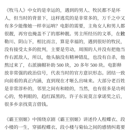
《牧马人》中女的是幸运的，遇到的男人、牧民都不是坏
人，但当时的背景下，这样逃荒的是非常多的，万千之中又
有多少能像她一样幸运呐？电影的需要，主角女人和男人都
很靓，再穷也掩盖不了的那种靓。男主所经历的文革，在敕
勒川、阴山下，相比而言，算是幸福的，遇到很好的牧民，
没有接受太多的批判，主要是劳动，周围的人并没有把他当
作右派敌人，所以，他头脑没有精神错乱，也没有自杀，他
熬过来了，右派摘帽补助 500 块，20 多年 500 块。电影释
放非常强的政治信号，代表当时的官方意识形态。团结一致
向前看的真正内涵，直到现在才咂么出味来。大部分老百姓
是非常淳朴的，邻里之间有和睦的，当然，也有很多是功利
心的，势利眼的，趋红踩黑的。许子东说莫言拿诺奖之后，
很多乡亲找莫言借钱。
《霸王别姬》中围绕京剧《霸王别姬》讲述伶人程蝶衣、段
小楼的一生，穿插程蝶衣、段小楼与菊仙之间的感情纠葛要