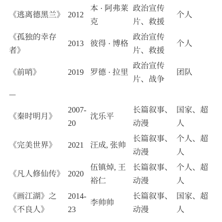
本 · 阿弗莱
政治宣传
《逃离德黑兰》
2012
个人
克
片、救援
《孤独的幸存
政治宣传
2013
彼得 · 博格
个人
者》
片、救援
政治宣传
《前哨》
2019
罗德 · 拉里
团队
片、战争
—
2007-
长篇叙事、
国家、超
《秦时明月》
沈乐平
20
动漫
人
长篇叙事、
个人、超
《完美世界》
2021
汪成, 张帅
动漫
人
伍镇焯, 王
长篇叙事、
个人、超
《凡人修仙传》
2020
裕仁
动漫
人
《画江湖》之
2014-
长篇叙事、
国家、超
李帅帅
《不良人》
23
动漫
人