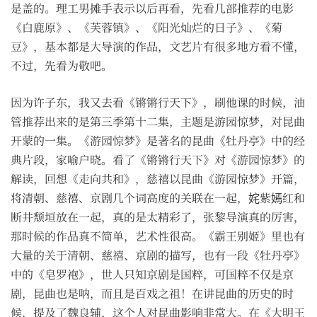
是盖的。理工男摊手表示以后再看，先看几部推荐的电影
《白鹿原》、《芙蓉镇》、《阳光灿烂的日子》、《菊
豆》，基本都是大导演的作品，文艺片有很多地方看不懂，
不过，先看为敬吧。
因为许子东，我又去看《锵锵行天下》，刷他课的时候，油
管推荐出来的是第三季第十二集，主题是游园惊梦，对昆曲
开蒙的一集。《游园惊梦》是著名的昆曲《牡丹亭》中的经
典片段，家喻户晓。看了《锵锵行天下》对《游园惊梦》的
解读，回想《走向共和》，慈禧以昆曲《游园惊梦》开篇，
将清朝、慈禧、京剧几个词高度的关联在一起，姹紫嫣红和
断井颓垣放在一起，真的是太精彩了，张黎导演真的厉害，
那时候的作品真不简单，艺术性很高。《霸王别姬》里也有
大量的关于清朝、慈禧、京剧的描写，也有一段《牡丹亭》
中的《皂罗袍》，世人只知京剧是国粹，可国粹不仅是京
剧，昆曲也是呐，而且是百戏之祖！在讲昆曲的历史的时
候，提及了魏良辅，这个人对昆曲影响非常大。在《大明王