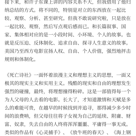
接下来，和许子东课上讲的内容关系不大，但我借用了他归
纳总结的方式。将不同的，特别是对立的东西放在一起比
较、观察、分析、甚至研究。但我不敢说研究啦，只是放在
一起比较、观察，然后写点观后感而已。和长篇叙事、国
家、集体相对应的是一小段时间、小环境、个人的故事。也
就是反压迫、反体制化、追求自由、探寻人生意义的故事。
美国乃至西方电影宣扬人权、自由、个人价值，强烈地抨击
规则和体制化。
《死亡诗社》一面怀着浪漫主义和理想主义的思想，一面又
极其的现实主义和实用主义。残酷的现实和自由的理想发生
强烈的碰撞，最终，将理想撞得粉碎。这是一部值得每一个
为人父母的人去看的电影。长大了，才知道激情和天赋是多
么的难能可贵，在越早的时候找到并追寻，那得减少多少时
间的浪费呐，但父母往往将子女视为自己的延续、附庸、财
富、奴隶，失去自由的人终将浑浑噩噩、平庸得一事无成。
类似的作品有《心灵捕手》、《放牛班的春天》、《海上钢