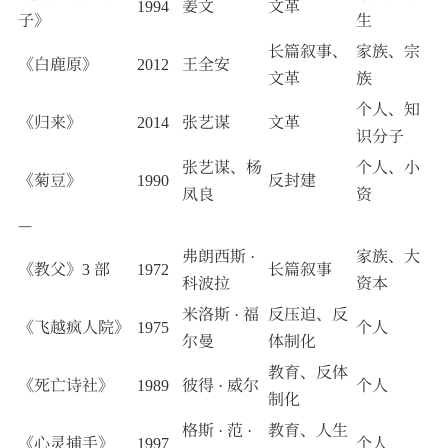
1994
姜文
文革
子》
生
长篇叙事、
家族、宗
《白鹿原》
2012
王全安
文革
族
个人、知
《归来》
2014
张艺谋
文革
识分子
张艺谋、杨
个人、小
《菊豆》
1990
反封建
凤良
资
—
弗朗西斯 ·
家族、大
《教父》3 部
1972
长篇叙事
科波拉
资本
米洛斯 · 福
反压迫、反
《飞越疯人院》
1975
个人
尔曼
体制化
教育、反体
《死亡诗社》
1989
彼得 · 威尔
个人
制化
格斯 · 范 ·
教育、人生
《心灵捕手》
1997
个人