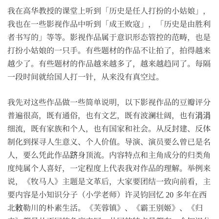
我在高华教授的课堂上听到「历史是任人打扮的小姑娘」，
我也在一些影视作品中听到「成王败寇」，「历史是由胜利
者书写的」等等。影视作品属于意识形态管控的范畴，也是
打扮小姑娘的一只手。有些题材的作品不让拍了，拍得越来
越少了。有些题材的作品越来越多了，越来越趋同了。每隔
一段时间就给国人打一针，从来没有真空过。
我先对这些作品做一些简单说明，以下影视作品的豆瓣评分
普遍很高，既有通俗，也有文艺，既有波澜壮阔，也有涓涓
细流，既有家族和个人，也有国家和社会。从反封建、反体
制化到探寻人生意义、个人价值。导演、演员要么曾已是名
人，要么凭此作品跻身顶流。内容特点和主角成分的归类角
度纯属个人喜好，一定程度上代表我对作品的理解。举例来
说，《牧马人》主题是文革后，大家要团结一致向前看，主
要内容是小知识分子（小学老师）许灵钧回忆 20 多年在西
北敕勒川的朴素生活。《芙蓉镇》、《霸王别姬》、《归