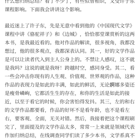
什么想归纳总结？看了不少了，有些似曾相识，又受许子东
课程影响。下面我会讲讲这个影响。
最近迷上了许子东，先是无意中看到他的《中国现代文学》
课程中讲《骆驼祥子》和《边城》，恰恰那堂课赏析的这两
本书，是我最近看的。他对作品的解读，很多视角，我都没
想过，他的很多观点，我都深表认同。其一，好的文学作品
是可以让读者代入到主人公身上的。不禁让人感叹，这不就
是我吗？这说的就是我呀！跨越时空，感同身受。其二，看
一些会冲击你现有的人生观、价值观、世界观的作品，这种
作品的表现力是如此的丰满，如此的鲜活，无论婀娜多姿还
是瘦骨嶙峋，它都活生生的存在，和你的生活是如此的接
近，以至于看它的时候，你会害怕得发抖。其三，左的和右
的文学作品都要看，作品的好坏不是看年龄，也不是看左
右，要客观、全面，无关对错。然后，我接着把这个课程刷
完了，里面提及的文学作品太多，常常一上来就是领域代表
作加归纳总结，在线调查同学们读了多少本书，文学系真不