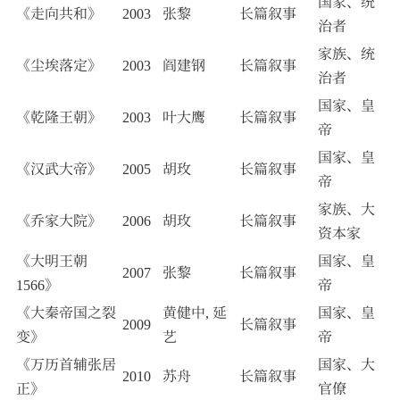
国家、统
《走向共和》
2003
张黎
长篇叙事
治者
家族、统
《尘埃落定》
2003
阎建钢
长篇叙事
治者
国家、皇
《乾隆王朝》
2003
叶大鹰
长篇叙事
帝
国家、皇
《汉武大帝》
2005
胡玫
长篇叙事
帝
家族、大
《乔家大院》
2006
胡玫
长篇叙事
资本家
《大明王朝
国家、皇
2007
张黎
长篇叙事
1566》
帝
《大秦帝国之裂
黄健中, 延
国家、皇
2009
长篇叙事
变》
艺
帝
《万历首辅张居
国家、大
2010
苏舟
长篇叙事
正》
官僚