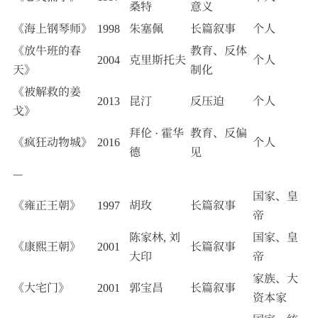
桑特
意义
《海上钢琴师》
1998
朱塞佩
长篇叙事
个人
《放牛班的春
教育、反体
2004
克里斯托夫
个人
天》
制化
《被解救的姜
2013
昆汀
反压迫
个人
戈》
拜伦 · 霍华
教育、反偏
《疯狂动物城》
2016
个人
德
见
—
国家、皇
《雍正王朝》
1997
胡玫
长篇叙事
帝
陈家林, 刘
国家、皇
《康熙王朝》
2001
长篇叙事
大印
帝
家族、大
《大宅门》
2001
郭宝昌
长篇叙事
资本家