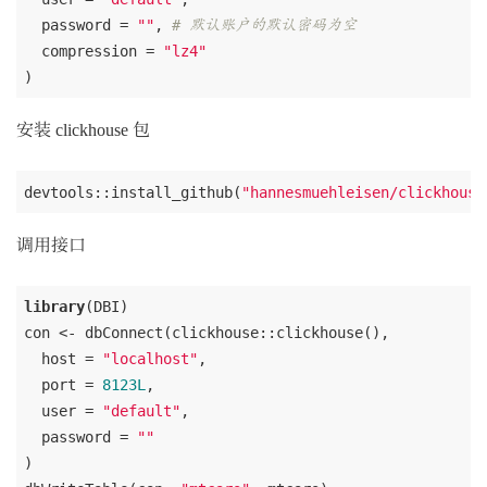
  password = 
""
, 
# 默认账户的默认密码为空
  compression = 
"lz4"
安装 clickhouse 包
devtools::install_github(
"hannesmuehleisen/clickhouse
调用接口
library
(DBI)

con <- dbConnect(clickhouse::clickhouse(),

  host = 
"localhost"
,

  port = 
8123L
,

  user = 
"default"
,

  password = 
""
)
