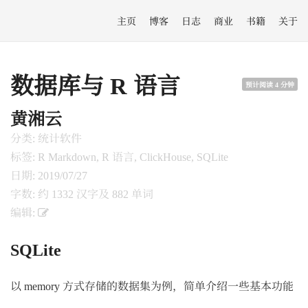
主页
博客
日志
商业
书籍
关于
数据库与 R 语言
预计阅读 4 分钟
黄湘云
分类: 统计软件
标签: R Markdown, R 语言, ClickHouse, SQLite
日期: 2019/07/27
字数: 约 1332 汉字及 882 单词
编辑:
SQLite
以 memory 方式存储的数据集为例，简单介绍一些基本功能