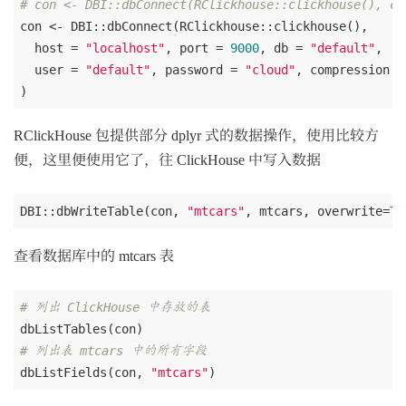
# con <- DBI::dbConnect(RClickhouse::clickhouse(), co
con <- DBI::dbConnect(RClickhouse::clickhouse(),

  host = 
"localhost"
, port = 
9000
, db = 
"default"
,

  user = 
"default"
, password = 
"cloud"
, compression =
RClickHouse 包提供部分 dplyr 式的数据操作，使用比较方
便，这里便使用它了，往 ClickHouse 中写入数据
DBI::dbWriteTable(con, 
"mtcars"
, mtcars, overwrite=
TR
查看数据库中的 mtcars 表
# 列出 ClickHouse 中存放的表
# 列出表 mtcars 中的所有字段
dbListFields(con, 
"mtcars"