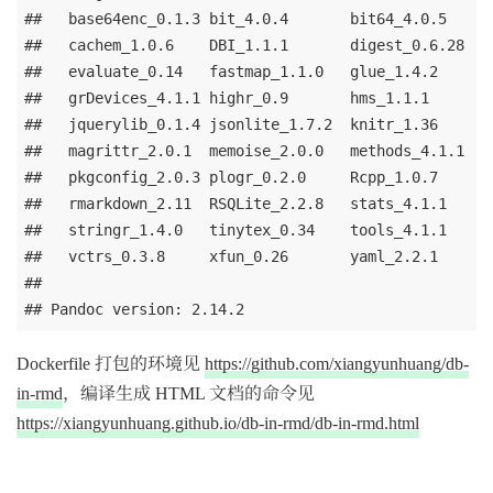
##   base64enc_0.1.3 bit_4.0.4       bit64_4.0.5     b
##   cachem_1.0.6    DBI_1.1.1       digest_0.6.28   e
##   evaluate_0.14   fastmap_1.1.0   glue_1.4.2      g
##   grDevices_4.1.1 highr_0.9       hms_1.1.1       h
##   jquerylib_0.1.4 jsonlite_1.7.2  knitr_1.36      l
##   magrittr_2.0.1  memoise_2.0.0   methods_4.1.1   o
##   pkgconfig_2.0.3 plogr_0.2.0     Rcpp_1.0.7      r
##   rmarkdown_2.11  RSQLite_2.2.8   stats_4.1.1     s
##   stringr_1.4.0   tinytex_0.34    tools_4.1.1     u
##   vctrs_0.3.8     xfun_0.26       yaml_2.2.1     

## 

Dockerfile 打包的环境见
https://github.com/xiangyunhuang/db-
in-rmd
，编译生成 HTML 文档的命令见
https://xiangyunhuang.github.io/db-in-rmd/db-in-rmd.html