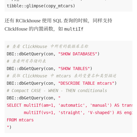
还有 RClickhouse 使用 SQL 查询的时候，同样支持
ClickHouse 的内置函数，如
multiIf
# 查看 ClickHouse 中所有的数据库名称
DBI::dbGetQuery(con, 
"SHOW DATABASES"
# 查看所有存储的表
DBI::dbGetQuery(con, 
"SHOW TABLES"
# 获取 ClickHouse 中 mtcars 表的变量名和类型描述
DBI::dbGetQuery(con, 
"DESCRIBE TABLE mtcars"
# Compact CASE - WHEN - THEN conditionals
DBI::dbGetQuery(con, 
"

SELECT multiIf(am=1, 'automatic', 'manual') AS transmi
       multiIf(vs=1, 'straight', 'V-shaped') AS engine
FROM mtcars

"