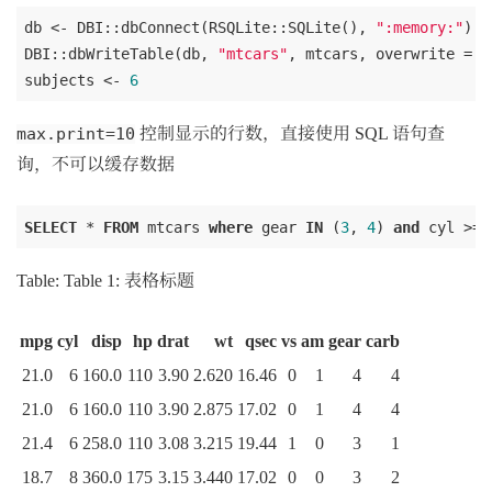
db <- DBI::dbConnect(RSQLite::SQLite(), 
":memory:"
)

DBI::dbWriteTable(db, 
"mtcars"
, mtcars, overwrite = 
T
subjects <- 
6
控制显示的行数，直接使用 SQL 语句查
max.print=10
询，不可以缓存数据
SELECT
 * 
FROM
 mtcars 
where
 gear 
IN
 (
3
, 
4
) 
and
Table: Table 1: 表格标题
mpg
cyl
disp
hp
drat
wt
qsec
vs
am
gear
carb
21.0
6
160.0
110
3.90
2.620
16.46
0
1
4
4
21.0
6
160.0
110
3.90
2.875
17.02
0
1
4
4
21.4
6
258.0
110
3.08
3.215
19.44
1
0
3
1
18.7
8
360.0
175
3.15
3.440
17.02
0
0
3
2