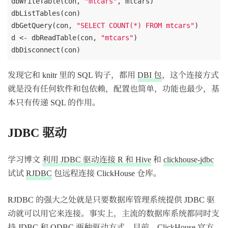
dbWriteTable(con, 
"mtcars"
, mtcars)

dbListTables(con)

dbGetQuery(con, 
"SELECT COUNT(*) FROM mtcars"
)

d <- dbReadTable(con, 
"mtcars"
)

发现它和 knitr 里的 SQL 钩子，都用
DBI 包
，这个连接方式
就是没有任何软件和包依赖，配置也简单，功能也最少，基
本只有传递 SQL 的作用。
JDBC 驱动
学习博文
利用 JDBC 驱动连接 R 和 Hive
和
clickhouse-jdbc
试试
RJDBC
包远程连接 ClickHouse 仓库。
RJDBC 的强大之处就是只要数据库管理系统提供 JDBC 驱
动就可以用它来连接。事实上，主流的数据库系统都同时支
持 JDBC 和 ODBC 两种驱动方式。目前，ClickHouse 官方