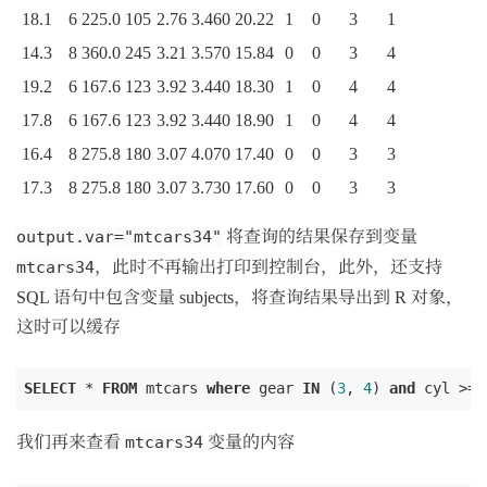
18.1
6
225.0
105
2.76
3.460
20.22
1
0
3
1
14.3
8
360.0
245
3.21
3.570
15.84
0
0
3
4
19.2
6
167.6
123
3.92
3.440
18.30
1
0
4
4
17.8
6
167.6
123
3.92
3.440
18.90
1
0
4
4
16.4
8
275.8
180
3.07
4.070
17.40
0
0
3
3
17.3
8
275.8
180
3.07
3.730
17.60
0
0
3
3
将查询的结果保存到变量
output.var="mtcars34"
，此时不再输出打印到控制台，此外，还支持
mtcars34
SQL 语句中包含变量 subjects，将查询结果导出到 R 对象，
这时可以缓存
SELECT
 * 
FROM
 mtcars 
where
 gear 
IN
 (
3
, 
4
) 
and
我们再来查看
变量的内容
mtcars34