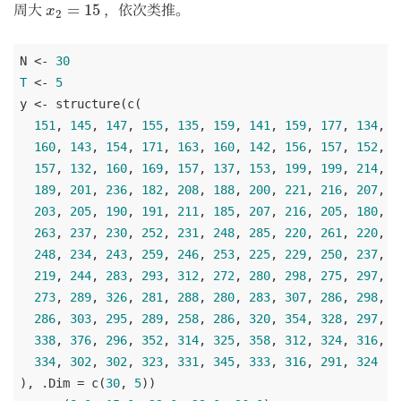
x
2
=
15
周大
，依次类推。
=
15
x
2
N <- 
30
T
 <- 
5
y <- structure(c(

151
, 
145
, 
147
, 
155
, 
135
, 
159
, 
141
, 
159
, 
177
, 
134
,

160
, 
143
, 
154
, 
171
, 
163
, 
160
, 
142
, 
156
, 
157
, 
152
, 
1
157
, 
132
, 
160
, 
169
, 
157
, 
137
, 
153
, 
199
, 
199
, 
214
, 
2
189
, 
201
, 
236
, 
182
, 
208
, 
188
, 
200
, 
221
, 
216
, 
207
, 
1
203
, 
205
, 
190
, 
191
, 
211
, 
185
, 
207
, 
216
, 
205
, 
180
, 
2
263
, 
237
, 
230
, 
252
, 
231
, 
248
, 
285
, 
220
, 
261
, 
220
, 
2
248
, 
234
, 
243
, 
259
, 
246
, 
253
, 
225
, 
229
, 
250
, 
237
, 
2
219
, 
244
, 
283
, 
293
, 
312
, 
272
, 
280
, 
298
, 
275
, 
297
, 
3
273
, 
289
, 
326
, 
281
, 
288
, 
280
, 
283
, 
307
, 
286
, 
298
, 
2
286
, 
303
, 
295
, 
289
, 
258
, 
286
, 
320
, 
354
, 
328
, 
297
, 
3
338
, 
376
, 
296
, 
352
, 
314
, 
325
, 
358
, 
312
, 
324
, 
316
, 
3
334
, 
302
, 
302
, 
323
, 
331
, 
345
, 
333
, 
316
, 
291
, 
324
), .Dim = c(
30
, 
5
))
