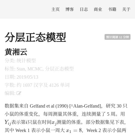
主页
博客
日志
商业
书籍
关于
分层正态模型
预计阅读 12 分钟
黄湘云
分类: 统计模型
标签: Stan, MCMC, 分层正态模型
日期: 2019/05/13
字数: 约 1697 汉字及 4126 单词
编辑:
数据集来自 Gelfand et al (1990) [^Alan-Gelfand]，研究 30 只
小鼠的体重变化，每周测量其体重，连续测量了 5 周。用
Y
i
j
i
x
j
表示第
只鼠在时间
测量的体重。部分数据集见下表，
Y
i
x
i
j
j
x
1
=
8
其中 Week 1 表示小鼠一周大
，Week 2 表示小鼠两
=
8
x
1