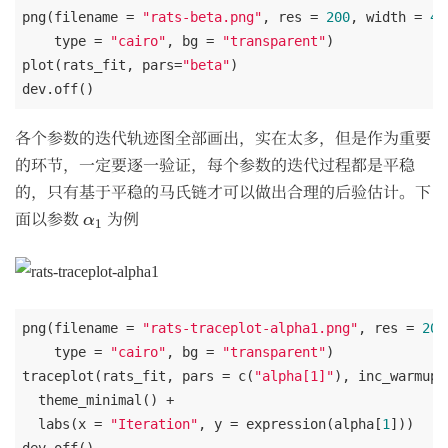
png(filename = 
"rats-beta.png"
, res = 
200
, width = 
48
    type = 
"cairo"
, bg = 
"transparent"
)

plot(rats_fit, pars=
"beta"
)

各个参数的迭代轨迹图全部画出，实在太多，但是作为重要
的环节，一定要逐一验证，每个参数的迭代过程都是平稳
的，只有基于平稳的马氏链才可以做出合理的后验估计。下
α
1
面以参数
为例
α
1
png(filename = 
"rats-traceplot-alpha1.png"
, res = 
200
    type = 
"cairo"
, bg = 
"transparent"
)

traceplot(rats_fit, pars = c(
"alpha[1]"
), inc_warmup 
  theme_minimal() +

  labs(x = 
"Iteration"
, y = expression(alpha[
1
]))
