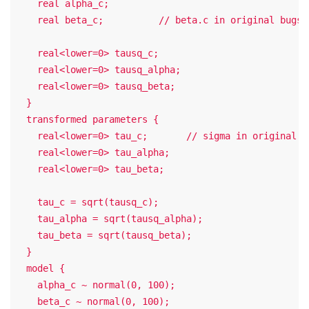
    real alpha_c;

    real beta_c;          // beta.c in original bugs m
    real<lower=0> tausq_c;

    real<lower=0> tausq_alpha;

    real<lower=0> tausq_beta;

  }

  transformed parameters {

    real<lower=0> tau_c;       // sigma in original bu
    real<lower=0> tau_alpha;

    real<lower=0> tau_beta;

    tau_c = sqrt(tausq_c);

    tau_alpha = sqrt(tausq_alpha);

    tau_beta = sqrt(tausq_beta);

  }

  model {

    alpha_c ~ normal(0, 100);

    beta_c ~ normal(0, 100);
