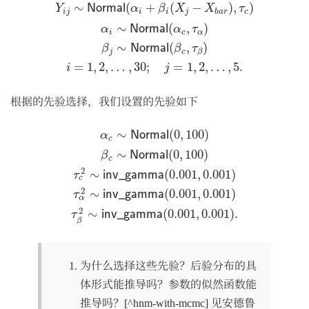
Y
i
j
∼
N
o
r
m
a
l
(
α
i
+
β
i
(
X
j
−
X
b
a
r
)
,
τ
c
)
α
i
∼
N
o
r
m
a
l
(
α
c
,
τ
α
)
β
j
∼
∼
(
+
(
−
)
,
)
N
o
r
m
a
l
Y
α
β
X
X
τ
i
j
i
i
j
c
b
a
r
∼
(
,
)
N
o
r
m
a
l
α
α
τ
i
c
α
∼
(
,
)
N
o
r
m
a
l
β
β
τ
j
c
β
=
1
,
2
,
…
,
30
;
=
1
,
2
,
…
,
5.
i
j
根据的先验选择，我们设置的先验如下
α
c
∼
N
o
r
m
a
l
(
0
,
100
)
β
c
∼
N
o
r
m
a
l
(
0
,
100
)
τ
c
2
∼
i
n
v
_
g
a
m
m
a
∼
(
0
,
100
)
N
o
r
m
a
l
α
c
∼
(
0
,
100
)
N
o
r
m
a
l
β
c
2
∼
(
0.001
,
0.001
)
i
n
v
_
g
a
m
m
a
τ
c
2
∼
(
0.001
,
0.001
)
i
n
v
_
g
a
m
m
a
τ
α
2
∼
(
0.001
,
0.001
)
.
i
n
v
_
g
a
m
m
a
τ
β
为什么选择这些先验？后验分布的具
体形式能推导吗？参数的似然函数能
推导吗？[^hnm-with-mcmc] 见安德鲁