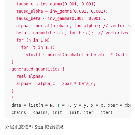
    tausq_c ~ inv_gamma(0.001, 0.001);

    tausq_alpha ~ inv_gamma(0.001, 0.001);

    tausq_beta ~ inv_gamma(0.001, 0.001);

    alpha ~ normal(alpha_c, tau_alpha); // vectorized

    beta ~ normal(beta_c, tau_beta);  // vectorized

    for (n in 1:N)

      for (t in 1:T) 

        y[n,t] ~ normal(alpha[n] + beta[n] * (x[t] - x
  }

  generated quantities {

    real alpha0;

    alpha0 = alpha_c - xbar * beta_c;

  }

  "
,

  data = list(N = N, 
T
 = 
T
, y = y, x = x, xbar = xbar
分层正态模型 Stan 拟合结果