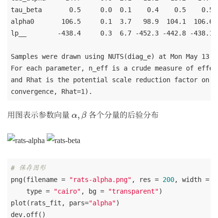
tau_beta       0.5     0.0  0.1    0.4    0.5    0.5 
alpha0       106.5     0.1  3.7   98.9  104.1  106.6 
lp__        -438.4     0.3  6.7 -452.3 -442.8 -438.1 
Samples were drawn using NUTS(diag_e) at Mon May 13 18
For each parameter, n_eff is a crude measure of effec
and Rhat is the potential scale reduction factor on sp
α
,
β
用图表示参数向量
各个分量的后验分布
,
α
β
# 保存图形
png(filename = 
"rats-alpha.png"
, res = 
200
, width = 
4
    type = 
"cairo"
, bg = 
"transparent"
)

plot(rats_fit, pars=
"alpha"
)

dev.off()
