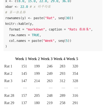
x <- c(
8.0
, 
15.0
, 
22.0
, 
29.0
, 
36.0
)

xbar <- 
22.0
# x 的平均值
# 第一张表格
rownames(y) <- paste(
"Rat"
, seq(
30
))

knitr::kable(y,

  format = 
"markdown"
, caption = 
"Rats 数据集"
,

  row.names = 
TRUE
,

  col.names = paste(
"Week"
, seq(
5
))

Week 1
Week 2
Week 3
Week 4
Week 5
Rat 1
151
199
246
283
320
Rat 2
145
199
249
293
354
Rat 3
147
214
263
312
328
…
…
…
…
…
…
Rat 28
157
205
248
289
316
Rat 29
137
180
219
258
291