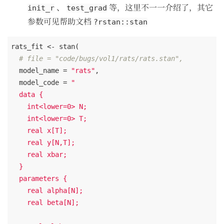
、
等，这里不一一介绍了，其它
init_r
test_grad
参数可见帮助文档
?rstan::stan
rats_fit <- stan(

# file = "code/bugs/vol1/rats/rats.stan", 
  model_name = 
"rats"
,

  model_code = 
"

  data {

    int<lower=0> N;

    int<lower=0> T;

    real x[T];

    real y[N,T];

    real xbar;

  }

  parameters {

    real alpha[N];

    real beta[N];
