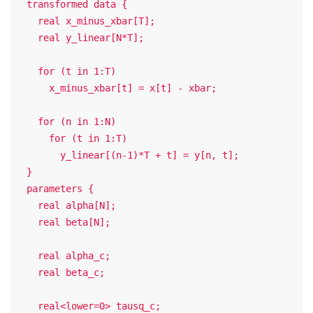
  transformed data {

    real x_minus_xbar[T];

    real y_linear[N*T];

    for (t in 1:T)

      x_minus_xbar[t] = x[t] - xbar;

    for (n in 1:N)

      for (t in 1:T)

        y_linear[(n-1)*T + t] = y[n, t];

  }

  parameters {

    real alpha[N];

    real beta[N];

    real alpha_c;

    real beta_c;

    real<lower=0> tausq_c;
