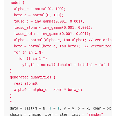
  model {

    alpha_c ~ normal(0, 100);

    beta_c ~ normal(0, 100);

    tausq_c ~ inv_gamma(0.001, 0.001);

    tausq_alpha ~ inv_gamma(0.001, 0.001);

    tausq_beta ~ inv_gamma(0.001, 0.001);

    alpha ~ normal(alpha_c, tau_alpha); // vectorized

    beta ~ normal(beta_c, tau_beta);  // vectorized

    for (n in 1:N)

      for (t in 1:T) 

        y[n,t] ~ normal(alpha[n] + beta[n] * (x[t] - x
  }

  generated quantities {

    real alpha0;

    alpha0 = alpha_c - xbar * beta_c;

  }

  "
,  

  data = list(N = N, 
T
 = 
T
, y = y, x = x, xbar = xbar)
  chains = chains, iter = iter, init = 
"random"