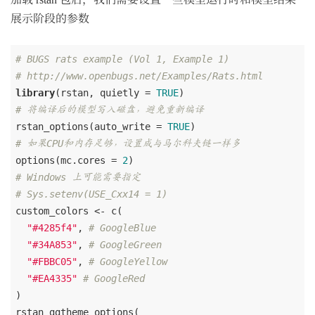
展示阶段的参数
# BUGS rats example (Vol 1, Example 1)
# http://www.openbugs.net/Examples/Rats.html
library
(rstan, quietly = 
TRUE
# 将编译后的模型写入磁盘，避免重新编译
rstan_options(auto_write = 
TRUE
# 如果CPU和内存足够，设置成与马尔科夫链一样多
options(mc.cores = 
2
# Windows 上可能需要指定
# Sys.setenv(USE_Cxx14 = 1)
custom_colors <- c(

"#4285f4"
, 
# GoogleBlue
"#34A853"
, 
# GoogleGreen
"#FBBC05"
, 
# GoogleYellow
"#EA4335"
# GoogleRed
)

rstan_ggtheme_options(
