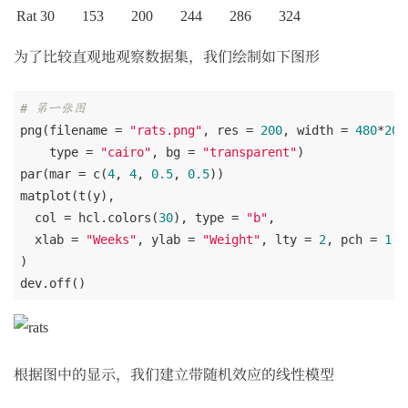
Rat 30
153
200
244
286
324
为了比较直观地观察数据集，我们绘制如下图形
# 第一张图
png(filename = 
"rats.png"
, res = 
200
, width = 
480
*
200
    type = 
"cairo"
, bg = 
"transparent"
)

par(mar = c(
4
, 
4
, 
0.5
, 
0.5
))

matplot(t(y),

  col = hcl.colors(
30
), type = 
"b"
,

  xlab = 
"Weeks"
, ylab = 
"Weight"
, lty = 
2
, pch = 
1
)

根据图中的显示，我们建立带随机效应的线性模型