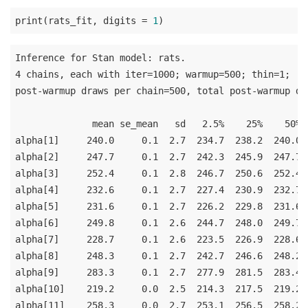
print(rats_fit, digits = 
1
Inference for Stan model: rats.

4 chains, each with iter=1000; warmup=500; thin=1;

post-warmup draws per chain=500, total post-warmup dra
              mean se_mean   sd   2.5%    25%    50% 
alpha[1]     240.0     0.1  2.7  234.7  238.2  240.0 
alpha[2]     247.7     0.1  2.7  242.3  245.9  247.7 
alpha[3]     252.4     0.1  2.8  246.7  250.6  252.4 
alpha[4]     232.6     0.1  2.7  227.4  230.9  232.7 
alpha[5]     231.6     0.1  2.7  226.2  229.8  231.6 
alpha[6]     249.8     0.1  2.6  244.7  248.0  249.7 
alpha[7]     228.7     0.1  2.6  223.5  226.9  228.6 
alpha[8]     248.3     0.1  2.7  242.7  246.6  248.2 
alpha[9]     283.3     0.1  2.7  277.9  281.5  283.4 
alpha[10]    219.2     0.0  2.5  214.3  217.5  219.2 
alpha[11]    258.3     0.0  2.7  253.1  256.5  258.2 