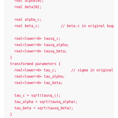
    real alpha[N];

    real beta[N];

    real alpha_c;

    real beta_c;          // beta.c in original bugs m
    real<lower=0> tausq_c;

    real<lower=0> tausq_alpha;

    real<lower=0> tausq_beta;

  }

  transformed parameters {

    real<lower=0> tau_c;       // sigma in original bu
    real<lower=0> tau_alpha;

    real<lower=0> tau_beta;

    tau_c = sqrt(tausq_c);

    tau_alpha = sqrt(tausq_alpha);

    tau_beta = sqrt(tausq_beta);

  }
