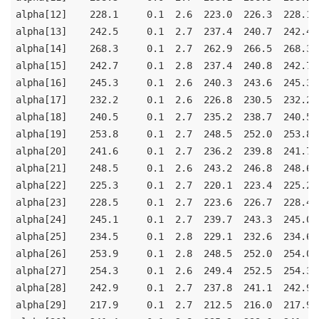
alpha[12]    228.1     0.1  2.6  223.0  226.3  228.1 
alpha[13]    242.5     0.1  2.7  237.4  240.7  242.4 
alpha[14]    268.3     0.1  2.7  262.9  266.5  268.3 
alpha[15]    242.7     0.1  2.8  237.4  240.8  242.7 
alpha[16]    245.3     0.1  2.6  240.3  243.6  245.3 
alpha[17]    232.2     0.1  2.6  226.8  230.5  232.2 
alpha[18]    240.5     0.1  2.7  235.2  238.7  240.5 
alpha[19]    253.8     0.1  2.7  248.5  252.0  253.8 
alpha[20]    241.6     0.1  2.7  236.2  239.8  241.7 
alpha[21]    248.5     0.1  2.6  243.2  246.8  248.6 
alpha[22]    225.3     0.1  2.7  220.1  223.4  225.2 
alpha[23]    228.5     0.1  2.7  223.6  226.7  228.4 
alpha[24]    245.1     0.1  2.7  239.7  243.3  245.0 
alpha[25]    234.5     0.1  2.8  229.1  232.6  234.6 
alpha[26]    253.9     0.1  2.8  248.5  252.0  254.0 
alpha[27]    254.3     0.1  2.6  249.4  252.5  254.3 
alpha[28]    242.9     0.1  2.7  237.8  241.1  242.9 
alpha[29]    217.9     0.1  2.7  212.5  216.0  217.9 